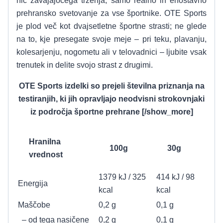
nič zavajajočega trženja, samo realno in enostavno
prehransko svetovanje za vse športnike. OTE Sports
je plod več kot dvajsetletne športne strasti; ne glede
na to, kje presegate svoje meje – pri teku, plavanju,
kolesarjenju, nogometu ali v telovadnici – ljubite vsak
trenutek in delite svojo strast z drugimi.
OTE Sports izdelki so prejeli številna priznanja na
testiranjih, ki jih opravljajo neodvisni strokovnjaki
iz področja športne prehrane [/show_more]
Hranilna
100g
30g
vrednost
1379 kJ / 325
414 kJ / 98
Energija
kcal
kcal
Maščobe
0,2 g
0,1 g
– od tega nasičene
0,2 g
0,1 g