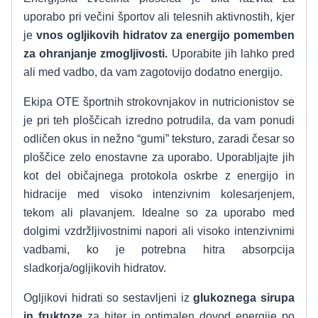
uporabo pri večini športov ali telesnih aktivnostih, kjer
je
vnos ogljikovih hidratov za energijo pomemben
za ohranjanje zmogljivosti.
Uporabite jih lahko pred
ali med vadbo, da vam zagotovijo dodatno energijo.
Ekipa OTE športnih strokovnjakov in nutricionistov se
je pri teh ploščicah izredno potrudila, da vam ponudi
odličen okus in nežno “gumi” teksturo, zaradi česar so
ploščice zelo enostavne za uporabo. Uporabljajte jih
kot del običajnega protokola oskrbe z energijo in
hidracije med visoko intenzivnim kolesarjenjem,
tekom ali plavanjem. Idealne so za uporabo med
dolgimi vzdržljivostnimi napori ali visoko intenzivnimi
vadbami, ko je potrebna hitra absorpcija
sladkorja/ogljikovih hidratov.
Ogljikovi hidrati so sestavljeni iz
glukoznega sirupa
in fruktoze
za hiter in optimalen dovod energije po