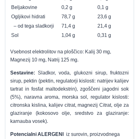
Beljakovine
0,2 g
0,1 g
Ogljikovi hidrati
78,7 g
23,6 g
– od tega sladkorji
71,4 g
21,4 g
Sol
1,04 g
0,31 g
Vsebnost elektrolitov na ploščico: Kalij 30 mg,
Magnezij 10 mg, Natrij 125 mg.
Sestavine:
Sladkor, voda, glukozni sirup, fruktozni
sirup, pektin (pektin, regulatorji kislosti: natrijev kalijev
tartrat in fosfat maltodekstrin), zgoščeni jagodni sok
(5%), naravna aroma, morska sol, regulator kislosti:
citronska kislina, kalijev citrat, magnezij Citrat, olje za
glaziranje (kokosovo olje, sredstvo za glaziranje:
karnauba vosek).
Potencialni ALERGENI
iz surovin, proizvodnega