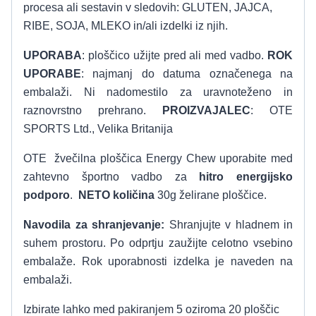
procesa ali sestavin v sledovih: GLUTEN, JAJCA,
RIBE, SOJA, MLEKO in/ali izdelki iz njih.
UPORABA
: ploščico užijte pred ali med vadbo.
ROK
UPORABE
: najmanj do datuma označenega na
embalaži. Ni nadomestilo za uravnoteženo in
raznovrstno prehrano.
PROIZVAJALEC
: OTE
SPORTS Ltd., Velika Britanija
OTE žvečilna ploščica Energy Chew uporabite med
zahtevno športno vadbo za
hitro energijsko
podporo
.
NETO količina
30g želirane ploščice.
Navodila za shranjevanje:
Shranjujte v hladnem in
suhem prostoru. Po odprtju zaužijte celotno vsebino
embalaže. Rok uporabnosti izdelka je naveden na
embalaži.
Izbirate lahko med pakiranjem 5 oziroma 20 ploščic