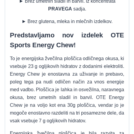
► Brez umetnih sladil in barvil. Iz koncentrata
PRAVEGA
sadja.
► Brez glutena, mleka in mlečnih izdelkov.
Predstavljamo nov izdelek OTE
Sports Energy Chew!
To je energijska žvečilna ploščica odličnega okusa, ki
vsebuje 23 g ogljikovih hidratov z dodanimi elektroliti.
Energy Chew je enostavna za uživanje in prebavo,
poleg tega pa nudi odličen način za vnos energije
med vadbo. Ploščica je lahka in osvežilna, naravnega
okusa, brez umetnih sladil in barvil. OTE Energy
Chew je na voljo kot ena 30g ploščica, vendar jo je
mogoče enostavno razdeliti na tri posamezne dele, da
vsak vsebuje 7 g ogljikovih hidratov.
Energijska žvečilna ploščica je bila razvita za