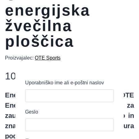
energijska
žvečilna
ploščica
Proizvajalec:
OTE Sports
10,95
€
–
39,42
€
Uporabniško ime ali e-poštni naslov
Energijska žvečilna ploščica OTE
Energy Chew je zasnovana posebej za
Geslo
zaužitje pred ali med vadbo za hitro in
znatno povečanje energije.
Tekstura
podobna gumi-žele bonbonu.