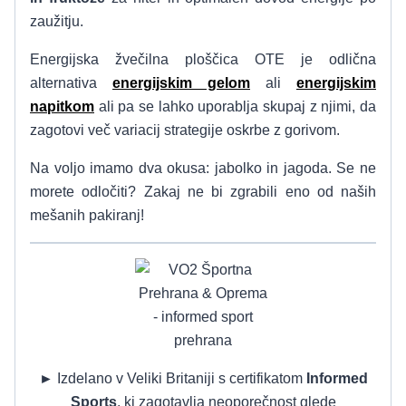
zaužitju.
Energijska žvečilna ploščica OTE je odlična
alternativa
energijskim gelom
ali
energijskim
napitkom
ali pa se lahko uporablja skupaj z njimi, da
zagotovi več variacij strategije oskrbe z gorivom.
Na voljo imamo dva okusa: jabolko in jagoda. Se ne
morete odločiti? Zakaj ne bi zgrabili eno od naših
mešanih pakiranj!
►
Izdelano v Veliki Britaniji s certifikatom
Informed
Sports
, ki zagotavlja neoporečnost glede