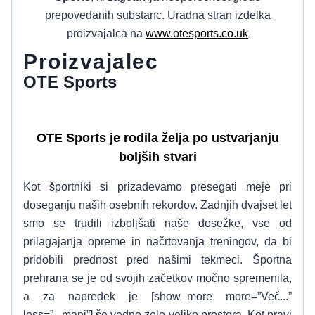
prepovedanih substanc. Uradna stran izdelka
proizvajalca na
www.otesports.co.uk
Proizvajalec
OTE Sports
OTE Sports je rodila želja po ustvarjanju
boljših stvari
Kot športniki si prizadevamo presegati meje pri
doseganju naših osebnih rekordov. Zadnjih dvajset let
smo se trudili izboljšati naše dosežke, vse od
prilagajanja opreme in načrtovanja treningov, da bi
pridobili prednost pred našimi tekmeci. Športna
prehrana se je od svojih začetkov močno spremenila,
a za napredek je [show_more more=”Več...”
less=”...manj”] še vedno zelo veliko prostora. Kot pravi