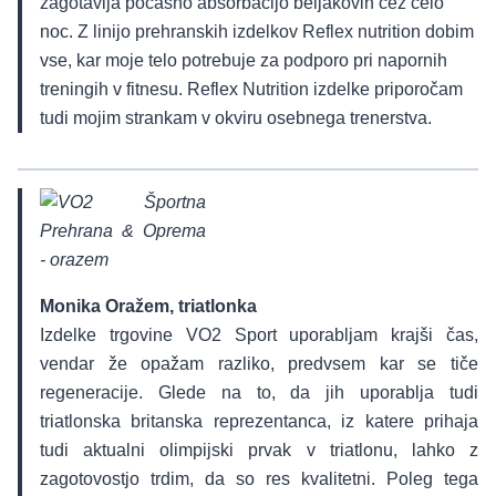
zagotavlja počasno absorbacijo beljakovin čez celo
noc. Z linijo prehranskih izdelkov Reflex nutrition dobim
vse, kar moje telo potrebuje za podporo pri napornih
treningih v fitnesu. Reflex Nutrition izdelke priporočam
tudi mojim strankam v okviru osebnega trenerstva.
Monika Oražem, triatlonka
Izdelke trgovine VO2 Sport uporabljam krajši čas,
vendar že opažam razliko, predvsem kar se tiče
regeneracije. Glede na to, da jih uporablja tudi
triatlonska britanska reprezentanca, iz katere prihaja
tudi aktualni olimpijski prvak v triatlonu, lahko z
zagotovostjo trdim, da so res kvalitetni. Poleg tega