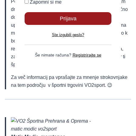
Ponujajo mi tudi dodatke s katerimi si lahko tempiram
Zapomni si me
dnevno formo do najboljše fizične pripravljenosti točno
do starta. Zato ker pri svojih športnih aktivnostih
uporabljam športne izdelke
Reflex
in
OTE Sports
, ima
moje telo na voljo vse potrebne snovi, ki pripomorejo k
Ste izgubili geslo?
boljši fizični pripravljenosti. Za vrhunske športne
rezultate je potrebnega veliko intenzivnega treninga,
Še nimate računa?
Registrirajte se
zato je potrebno telo pripraviti na velike napore, kjer ti
športna prehrana in dodatki veliko pomagajo.
Za več informacij pa vprašajte za mnenje strokovnjake
na tem področju v športni trgovini VO2sport. 😉