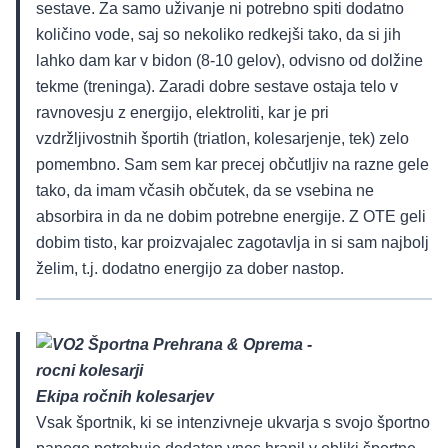
sestave. Za samo uživanje ni potrebno spiti dodatno
količino vode, saj so nekoliko redkejši tako, da si jih
lahko dam kar v bidon (8-10 gelov), odvisno od dolžine
tekme (treninga). Zaradi dobre sestave ostaja telo v
ravnovesju z energijo, elektroliti, kar je pri
vzdržljivostnih športih (triatlon, kolesarjenje, tek) zelo
pomembno. Sam sem kar precej občutljiv na razne gele
tako, da imam včasih občutek, da se vsebina ne
absorbira in da ne dobim potrebne energije. Z OTE geli
dobim tisto, kar proizvajalec zagotavlja in si sam najbolj
želim, t.j. dodatno energijo za dober nastop.
Ekipa ročnih kolesarjev
Vsak športnik, ki se intenzivneje ukvarja s svojo športno