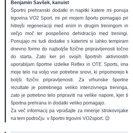
Benjamin Savšek, kanuist
Športni prehranski dodatki in napitki katere mi ponuja
trgovina VO2 Sport, mi pri mojem športu pomagajo pri
hitrejši regeneraciji med enim in drugim treningom in
večjo moč ter pospešeno dehidracijo med treningi.
Ponujajo mi tudi dodatke s katerimi si lahko tempiram
dnevno formo do najboljše fizične pripravljenosti točno
do starta. Zato ker pri svojih športnih aktivnostih
uporabljam športne izdelke Reflex in OTE Sports, ima
moje telo na voljo vse potrebne snovi, ki pripomorejo k
boljši fizični pripravljenosti. Za vrhunske športne
rezultate je potrebnega veliko intenzivnega treninga,
zato je potrebno telo pripraviti na velike napore, kjer ti
športna prehrana in dodatki veliko pomagajo.
Za več informacij pa vprašajte za mnenje strokovnjake
na tem področju v športni trgovini VO2sport. 😉