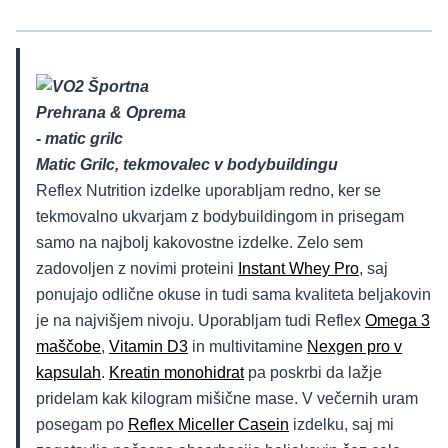
Matic Grilc, tekmovalec v bodybuildingu
Reflex Nutrition izdelke uporabljam redno, ker se
tekmovalno ukvarjam z bodybuildingom in prisegam
samo na najbolj kakovostne izdelke. Zelo sem
zadovoljen z novimi proteini
Instant Whey Pro
, saj
ponujajo odlične okuse in tudi sama kvaliteta beljakovin
je na najvišjem nivoju. Uporabljam tudi Reflex
Omega 3
maščobe
,
Vitamin D3
in multivitamine
Nexgen pro v
kapsulah
.
Kreatin monohidrat
pa poskrbi da lažje
pridelam kak kilogram mišične mase. V večernih uram
posegam po
Reflex Miceller Casein
izdelku, saj mi