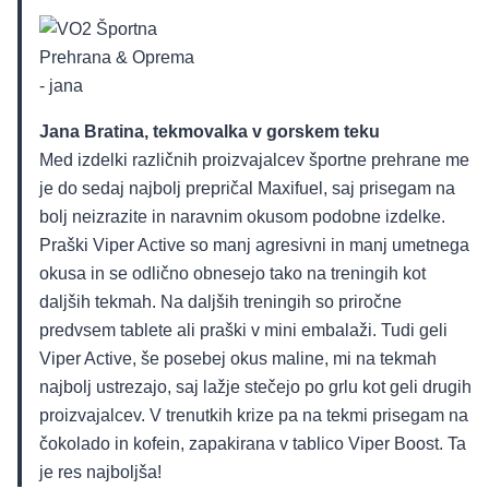
Jana Bratina, tekmovalka v gorskem teku
Med izdelki različnih proizvajalcev športne prehrane me
je do sedaj najbolj prepričal Maxifuel, saj prisegam na
bolj neizrazite in naravnim okusom podobne izdelke.
Praški Viper Active so manj agresivni in manj umetnega
okusa in se odlično obnesejo tako na treningih kot
daljših tekmah. Na daljših treningih so priročne
predvsem tablete ali praški v mini embalaži. Tudi geli
Viper Active, še posebej okus maline, mi na tekmah
najbolj ustrezajo, saj lažje stečejo po grlu kot geli drugih
proizvajalcev. V trenutkih krize pa na tekmi prisegam na
čokolado in kofein, zapakirana v tablico Viper Boost. Ta
je res najboljša!