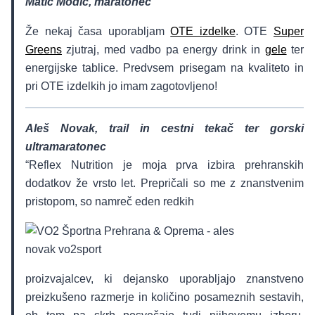
Matic Modic, maratonec
Že nekaj časa uporabljam
OTE izdelke
. OTE
Super
Greens
zjutraj, med vadbo pa energy drink in
gele
ter
energijske tablice. Predvsem prisegam na kvaliteto in
pri OTE izdelkih jo imam zagotovljeno!
Aleš Novak, trail in cestni tekač ter gorski
ultramaratonec
“Reflex Nutrition je moja prva izbira prehranskih
dodatkov že vrsto let. Prepričali so me z znanstvenim
pristopom, so namreč eden redkih
proizvajalcev, ki dejansko uporabljajo znanstveno
preizkušeno razmerje in količino posameznih sestavih,