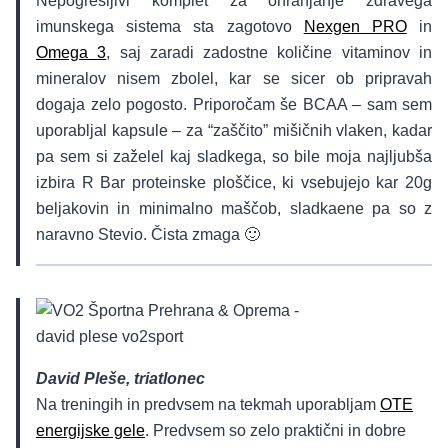
Nepogrešljivi komplet za ohranjanje zdravega
imunskega sistema sta zagotovo
Nexgen PRO
in
Omega 3
, saj zaradi zadostne količine vitaminov in
mineralov nisem zbolel, kar se sicer ob pripravah
dogaja zelo pogosto. Priporočam še BCAA – sam sem
uporabljal kapsule – za “zaščito” mišičnih vlaken, kadar
pa sem si zaželel kaj sladkega, so bile moja najljubša
izbira R Bar proteinske ploščice, ki vsebujejo kar 20g
beljakovin in minimalno maščob, sladkaene pa so z
naravno Stevio. Čista zmaga 🙂
David Pleše, triatlonec
Na treningih in predvsem na tekmah uporabljam
OTE
energijske gele
. Predvsem so zelo praktični in dobre