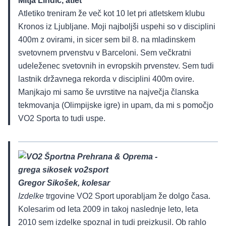
Mitja Lindič, atlet
Atletiko treniram že več kot 10 let pri atletskem klubu
Kronos iz Ljubljane. Moji najboljši uspehi so v disciplini
400m z ovirami, in sicer sem bil 8. na mladinskem
svetovnem prvenstvu v Barceloni. Sem večkratni
udeleženec svetovnih in evropskih prvenstev. Sem tudi
lastnik državnega rekorda v disciplini 400m ovire.
Manjkajo mi samo še uvrstitve na največja članska
tekmovanja (Olimpijske igre) in upam, da mi s pomočjo
VO2 Sporta to tudi uspe.
Gregor Sikošek, kolesar
Izdelke
trgovine VO2 Sport uporabljam že dolgo časa.
Kolesarim od leta 2009 in takoj naslednje leto, leta
2010 sem izdelke spoznal in tudi preizkusil. Ob rahlo