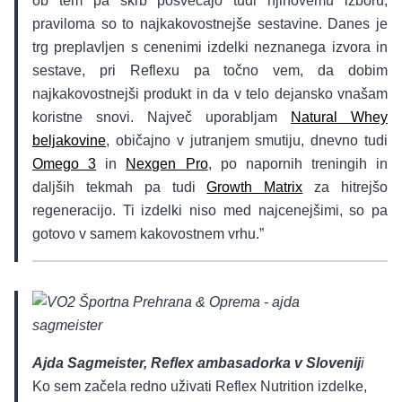
ob tem pa skrb posvečajo tudi njihovemu izboru,
praviloma so to najkakovostnejše sestavine. Danes je
trg preplavljen s cenenimi izdelki neznanega izvora in
sestave, pri Reflexu pa točno vem, da dobim
najkakovostnejši produkt in da v telo dejansko vnašam
koristne snovi. Največ uporabljam
Natural Whey
beljakovine
, običajno v jutranjem smutiju, dnevno tudi
Omego 3
in
Nexgen Pro
, po napornih treningih in
daljših tekmah pa tudi
Growth Matrix
za hitrejšo
regeneracijo. Ti izdelki niso med najcenejšimi, so pa
gotovo v samem kakovostnem vrhu.”
Ajda Sagmeister, Reflex ambasadorka v Slovenij
i
Ko sem začela redno uživati Reflex Nutrition izdelke,