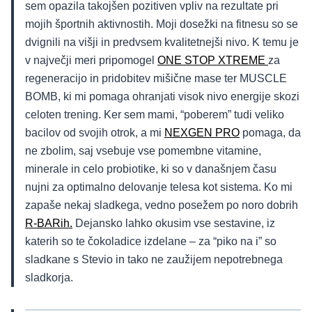
sem opazila takojšen pozitiven vpliv na rezultate pri
mojih športnih aktivnostih. Moji dosežki na fitnesu so se
dvignili na višji in predvsem kvalitetnejši nivo. K temu je
v največji meri pripomogel
ONE STOP XTREME
za
regeneracijo in pridobitev mišične mase ter MUSCLE
BOMB, ki mi pomaga ohranjati visok nivo energije skozi
celoten trening. Ker sem mami, “poberem” tudi veliko
bacilov od svojih otrok, a mi
NEXGEN PRO
pomaga, da
ne zbolim, saj vsebuje vse pomembne vitamine,
minerale in celo probiotike, ki so v današnjem času
nujni za optimalno delovanje telesa kot sistema. Ko mi
zapaše nekaj sladkega, vedno posežem po noro dobrih
R-BARih.
Dejansko lahko okusim vse sestavine, iz
katerih so te čokoladice izdelane – za “piko na i” so
sladkane s Stevio in tako ne zaužijem nepotrebnega
sladkorja.