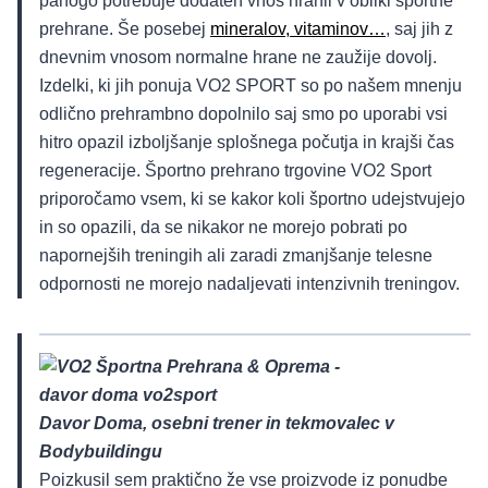
panogo potrebuje dodaten vnos hranil v obliki športne
prehrane. Še posebej
mineralov, vitaminov…
, saj jih z
dnevnim vnosom normalne hrane ne zaužije dovolj.
Izdelki, ki jih ponuja VO2 SPORT so po našem mnenju
odlično prehrambno dopolnilo saj smo po uporabi vsi
hitro opazil izboljšanje splošnega počutja in krajši čas
regeneracije. Športno prehrano trgovine VO2 Sport
priporočamo vsem, ki se kakor koli športno udejstvujejo
in so opazili, da se nikakor ne morejo pobrati po
napornejših treningih ali zaradi zmanjšanje telesne
odpornosti ne morejo nadaljevati intenzivnih treningov.
Davor Doma, osebni trener in tekmovalec v
Bodybuildingu
Poizkusil sem praktično že vse proizvode iz ponudbe