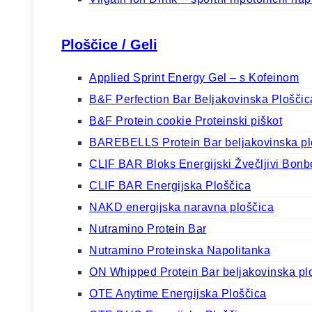
Ploščice / Geli
Applied Sprint Energy Gel – s Kofeinom
B&F Perfection Bar Beljakovinska Plošči
B&F Protein cookie Proteinski piškot
BAREBELLS Protein Bar beljakovinska pl
CLIF BAR Bloks Energijski Žvečljivi Bonbon
CLIF BAR Energijska Ploščica
NAKD energijska naravna ploščica
Nutramino Protein Bar
Nutramino Proteinska Napolitanka
ON Whipped Protein Bar beljakovinska pl
OTE Anytime Energijska Ploščica