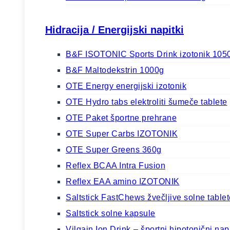
Hidracija / Energijski napitki
B&F ISOTONIC Sports Drink izotonik 105
B&F Maltodekstrin 1000g
OTE Energy energijski izotonik
OTE Hydro tabs elektroliti šumeče tablete
OTE Paket športne prehrane
OTE Super Carbs IZOTONIK
OTE Super Greens 360g
Reflex BCAA Intra Fusion
Reflex EAA amino IZOTONIK
Saltstick FastChews žvečljive solne tablet
Saltstick solne kapsule
Vilgain Ion Drink ⁠–⁠ športni hipotonični n