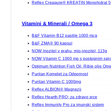
Reflex Creapure® KREATIN Monohidrat 
Vitamini & Minerali / Omega 3
B&F Vitamin B12 pastile 1000 mcg
B&F ZMA® 90 kapsul
NOW Inozitol v prahu, mio-inozitol, 113g
NOW Vitamin C 1000 mg s postopnim spro
Optimum Nutrition Fish Oil, Ribje olje Om
Puritan Komplet za Odpornost
Puritan Vitamin C 1000mg
Reflex ALBION® Magnezij
Reflex Hearth PRO; za zdravo srce
Reflex Immunity Pro za imunski sistem