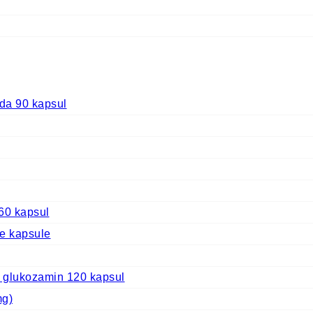
 90 kapsul
60 kapsul
ve kapsule
 glukozamin 120 kapsul
mg)