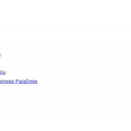
a
ilu
vinske Palačinke