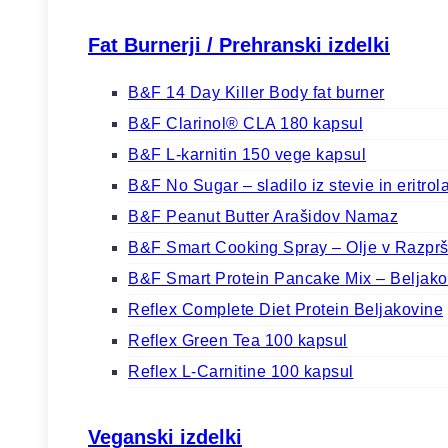
Fat Burnerji / Prehranski izdelki
B&F 14 Day Killer Body fat burner
B&F Clarinol® CLA 180 kapsul
B&F L-karnitin 150 vege kapsul
B&F No Sugar – sladilo iz stevie in eritrol
B&F Peanut Butter Arašidov Namaz
B&F Smart Cooking Spray – Olje v Razprš
B&F Smart Protein Pancake Mix – Beljako
Reflex Complete Diet Protein Beljakovine
Reflex Green Tea 100 kapsul
Reflex L-Carnitine 100 kapsul
Veganski izdelki