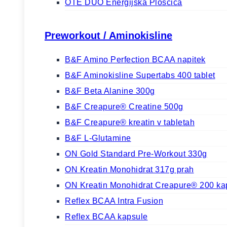
OTE DUO Energijska Ploščica
Preworkout / Aminokisline
B&F Amino Perfection BCAA napitek
B&F Aminokisline Supertabs 400 tablet
B&F Beta Alanine 300g
B&F Creapure® Creatine 500g
B&F Creapure® kreatin v tabletah
B&F L-Glutamine
ON Gold Standard Pre-Workout 330g
ON Kreatin Monohidrat 317g prah
ON Kreatin Monohidrat Creapure® 200 ka
Reflex BCAA Intra Fusion
Reflex BCAA kapsule