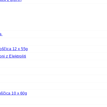
ca
oščica 12 x 55g
i z Elektroliti
oščica 10 x 60g