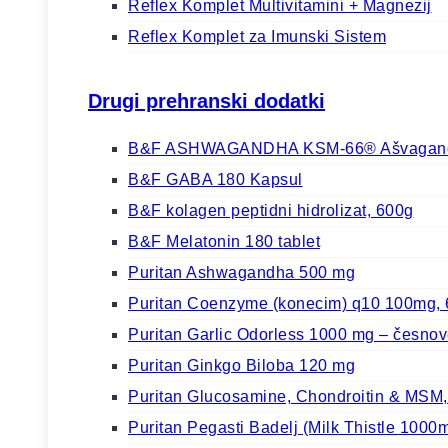
Reflex Komplet Multivitamini + Magnezij
Reflex Komplet za Imunski Sistem
Drugi prehranski dodatki
B&F ASHWAGANDHA KSM-66® Ašvaganda
B&F GABA 180 Kapsul
B&F kolagen peptidni hidrolizat, 600g
B&F Melatonin 180 tablet
Puritan Ashwagandha 500 mg
Puritan Coenzyme (konecim) q10 100mg, 
Puritan Garlic Odorless 1000 mg – česno
Puritan Ginkgo Biloba 120 mg
Puritan Glucosamine, Chondroitin & MSM,
Puritan Pegasti Badelj (Milk Thistle 1000