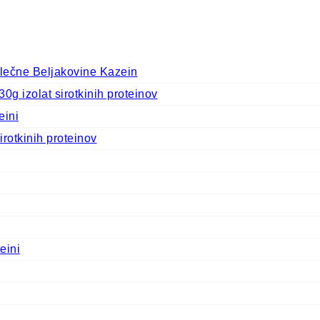
ečne Beljakovine Kazein
 izolat sirotkinih proteinov
eini
rotkinih proteinov
eini