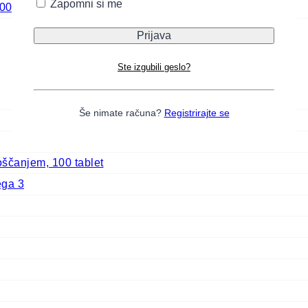
Zapomni si me
500g
Ste izgubili geslo?
Še nimate računa?
Registrirajte se
ščanjem, 100 tablet
ega 3