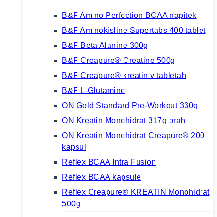
B&F Amino Perfection BCAA napitek
B&F Aminokisline Supertabs 400 tablet
B&F Beta Alanine 300g
B&F Creapure® Creatine 500g
B&F Creapure® kreatin v tabletah
B&F L-Glutamine
ON Gold Standard Pre-Workout 330g
ON Kreatin Monohidrat 317g prah
ON Kreatin Monohidrat Creapure® 200
kapsul
Reflex BCAA Intra Fusion
Reflex BCAA kapsule
Reflex Creapure® KREATIN Monohidrat
500g