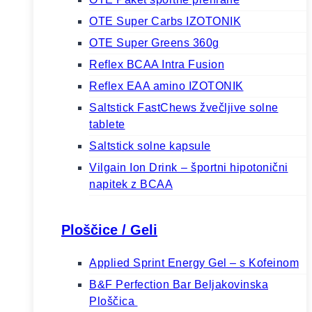
OTE Super Carbs IZOTONIK
OTE Super Greens 360g
Reflex BCAA Intra Fusion
Reflex EAA amino IZOTONIK
Saltstick FastChews žvečljive solne
tablete
Saltstick solne kapsule
Vilgain Ion Drink ⁠–⁠ športni hipotonični
napitek z BCAA
Ploščice / Geli
Applied Sprint Energy Gel – s Kofeinom
B&F Perfection Bar Beljakovinska
Ploščica