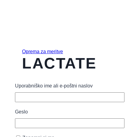
Oprema za meritve
LACTATE
PLUS
Uporabniško ime ali e-poštni naslov
laktatni
lističi
Geslo
58,00
€