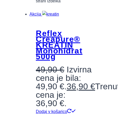
strani izdelka
Akcija
Reflex
Creapure®
KREATIN
Monohidrat
500g
49,90
€
Izvirna
cena je bila:
49,90 €.
36,90
€
Trenu
cena je:
36,90 €.
Dodaj v košarico