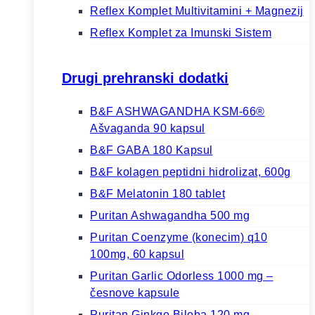
Reflex Komplet Multivitamini + Magnezij
Reflex Komplet za Imunski Sistem
Drugi prehranski dodatki
B&F ASHWAGANDHA KSM-66®
Ašvaganda 90 kapsul
B&F GABA 180 Kapsul
B&F kolagen peptidni hidrolizat, 600g
B&F Melatonin 180 tablet
Puritan Ashwagandha 500 mg
Puritan Coenzyme (konecim) q10
100mg, 60 kapsul
Puritan Garlic Odorless 1000 mg –
česnove kapsule
Puritan Ginkgo Biloba 120 mg