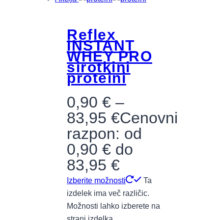
Reflex
INSTANT
WHEY PRO
sirotkini
proteini
0,90
€
–
83,95
€
Cenovni
razpon: od
0,90 € do
83,95 €
Izberite možnosti
Ta
izdelek ima več različic.
Možnosti lahko izberete na
strani izdelka