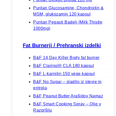
Puritan Glucosamine, Chondroitin &
MSM, glukozamin 120 kapsul
Puritan Pegasti Badelj (Milk Thistle
1000mg)
Fat Burnerji / Prehranski izdelki
B&F 14 Day Killer Body fat burner
B&F Clarinol® CLA 180 kapsul
B&F L-karnitin 150 vege kapsul
B&F No Sugar – sladilo iz stevie in
eritrola
B&F Peanut Butter Arašidov Namaz
B&F Smart Cooking Spray – Olje v
Razpršilu