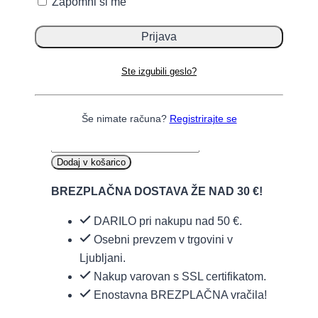
Zapomni si me
Laktatni lističi za merilec laktata
Lactate Plus za natančno meritev
krvnega laktata.
Ste izgubili geslo?
Še nimate računa?
Registrirajte se
LACTATE PLUS laktatni lističi količina
Dodaj v košarico
BREZPLAČNA DOSTAVA ŽE NAD 30 €!
DARILO pri nakupu nad 50 €.
Osebni prevzem v trgovini v
Ljubljani.
Nakup varovan s SSL certifikatom.
Enostavna BREZPLAČNA vračila!