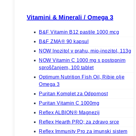
Vitamini & Minerali / Omega 3
B&F Vitamin B12 pastile 1000 mcg
B&F ZMA® 90 kapsul
NOW Inozitol v prahu, mio-inozitol, 113g
NOW Vitamin C 1000 mg s postopnim
sproščanjem, 100 tablet
Optimum Nutrition Fish Oil, Ribje olje
Omega 3
Puritan Komplet za Odpornost
Puritan Vitamin C 1000mg
Reflex ALBION® Magnezij
Reflex Hearth PRO; za zdravo srce
Reflex Immunity Pro za imunski sistem