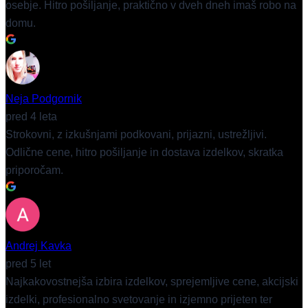
osebje. Hitro pošiljanje, praktično v dveh dneh imaš robo na
domu.
Neja Podgornik
pred 4 leta
Strokovni, z izkušnjami podkovani, prijazni, ustrežljivi.
Odlične cene, hitro pošiljanje in dostava izdelkov, skratka
priporočam.
Andrej Kavka
pred 5 let
Najkakovostnejša izbira izdelkov, sprejemljive cene, akcijski
izdelki, profesionalno svetovanje in izjemno prijeten ter