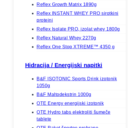
Reflex Growth Matrix 1890g
Reflex INSTANT WHEY PRO sirotkini
proteini
Reflex Isolate PRO, izolat whey 1800g
Reflex Natural Whey 2270g
Reflex One Stop XTREME™ 4350 g
Hidracija / Energijski napitki
B&F ISOTONIC Sports Drink izotonik
1050g
B&F Maltodekstrin 1000g
OTE Energy energijski izotonik
OTE Hydro tabs elektroliti šumeče
tablete
OTE Paket športne prehrane