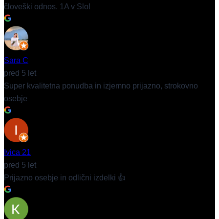
človeški odnos. 1A v Slo!
Sara C
pred 5 let
Super kvalitetna ponudba in izjemno prijazno, strokovno
osebje
Ivica 21
pred 5 let
Prijazno osebje in odlični izdelki 👍