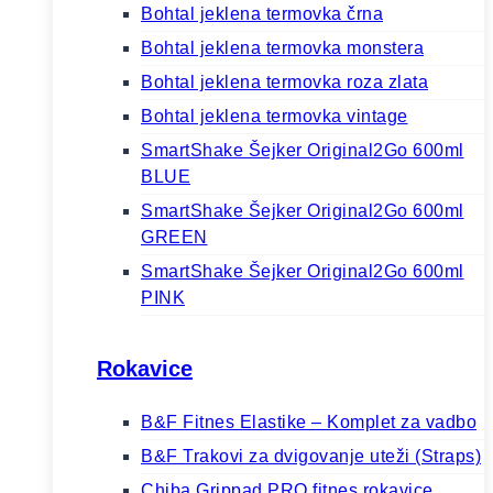
Bohtal jeklena termovka črna
Bohtal jeklena termovka monstera
Bohtal jeklena termovka roza zlata
Bohtal jeklena termovka vintage
SmartShake Šejker Original2Go 600ml
BLUE
SmartShake Šejker Original2Go 600ml
GREEN
SmartShake Šejker Original2Go 600ml
PINK
Rokavice
B&F Fitnes Elastike – Komplet za vadbo
B&F Trakovi za dvigovanje uteži (Straps)
Chiba Grippad PRO fitnes rokavice