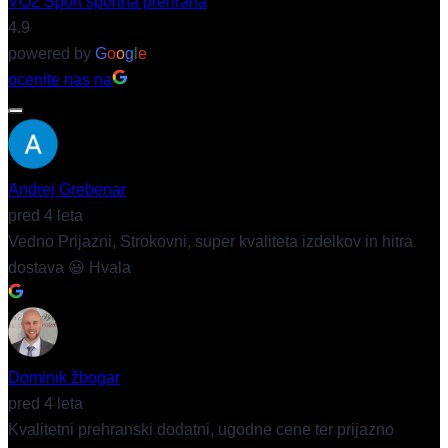
VO2 Sport športna prehrana
4.9
powered by
G
o
o
g
l
e
ocenite nas na
Andrej Grebenar
pred 4 leta
Vedno Prijazni, Strokovni, super kvaliteta izdelkov in hitra
dostava 😃 Hvala
Dominik žbogar
pred 4 leta
Kvalitetni prehranski dodatni, ugodne cene ter prijazno