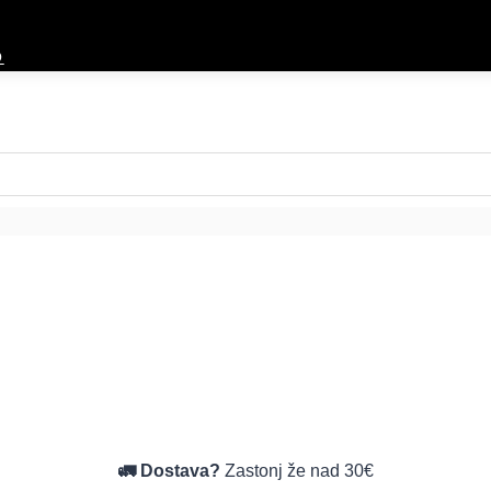
O
🚛 Dostava?
Zastonj že nad 30€