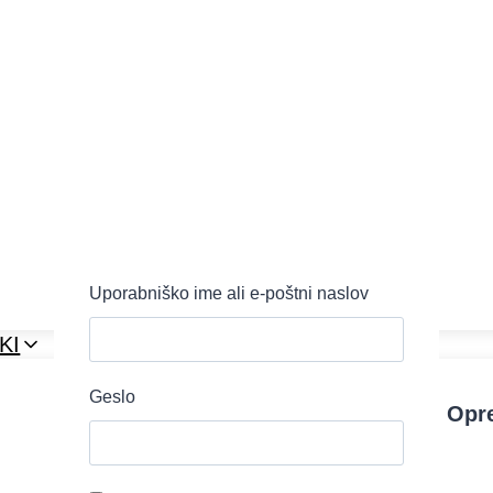
Uporabniško ime ali e-poštni naslov
KI
Geslo
Rokavice
Opr