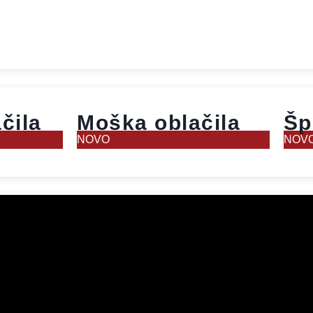
čila
Moška oblačila
Šp
NOVO
NOV