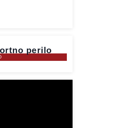
ortno perilo
O