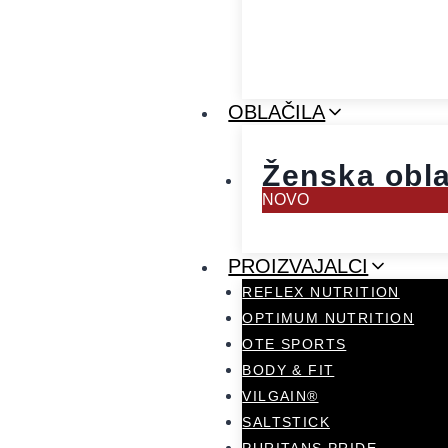
OBLAČILA
Ženska obla
NOVO
PROIZVAJALCI
REFLEX NUTRITION
OPTIMUM NUTRITION
OTE SPORTS
BODY & FIT
VILGAIN®
SALTSTICK