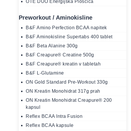
OTE DUO Energijska Ploščica
Preworkout / Aminokisline
B&F Amino Perfection BCAA napitek
B&F Aminokisline Supertabs 400 tablet
B&F Beta Alanine 300g
B&F Creapure® Creatine 500g
B&F Creapure® kreatin v tabletah
B&F L-Glutamine
ON Gold Standard Pre-Workout 330g
ON Kreatin Monohidrat 317g prah
ON Kreatin Monohidrat Creapure® 200
kapsul
Reflex BCAA Intra Fusion
Reflex BCAA kapsule