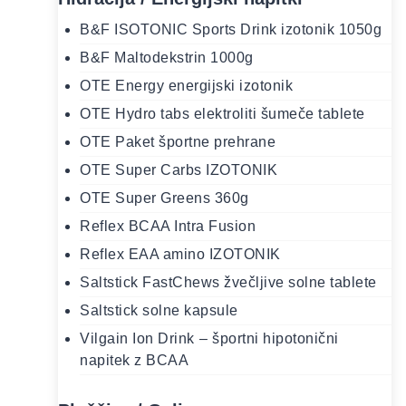
B&F ISOTONIC Sports Drink izotonik 1050g
B&F Maltodekstrin 1000g
OTE Energy energijski izotonik
OTE Hydro tabs elektroliti šumeče tablete
OTE Paket športne prehrane
OTE Super Carbs IZOTONIK
OTE Super Greens 360g
Reflex BCAA Intra Fusion
Reflex EAA amino IZOTONIK
Saltstick FastChews žvečljive solne tablete
Saltstick solne kapsule
Vilgain Ion Drink ⁠–⁠ športni hipotonični
napitek z BCAA