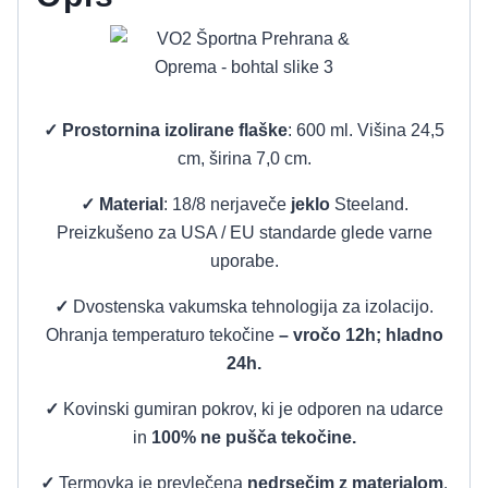
✓
Prostornina izolirane flaške
: 600 ml. Višina 24,5
cm, širina 7,0 cm.
✓
Material
: 18/8 nerjaveče
jeklo
Steeland.
Preizkušeno za USA / EU standarde glede varne
uporabe.
✓
Dvostenska vakumska tehnologija za izolacijo.
Ohranja temperaturo tekočine
– vročo 12h; hladno
24h.
✓
Kovinski g
umiran pokrov, ki je odporen na udarce
in
100% ne pušča tekočine.
✓
Termovka je prevlečena
nedrsečim z materialom
.