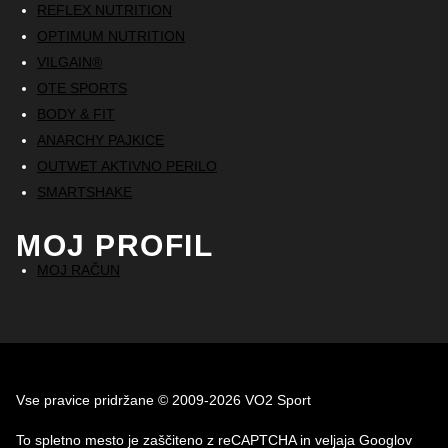
REFLEX NUTRITION
OPTIMUM NUTRITION
VILGAIN®
OTE SPORTS
BODY & FIT
ANARCHY PAJKICE
OUTWET AKTIVNO PERILO
SMARTSHAKE
MOJ PROFIL
MOJ RAČUN
Vse pravice pridržane © 2009-2026 VO2 Sport
To spletno mesto je zaščiteno z reCAPTCHA in veljaja Googlov