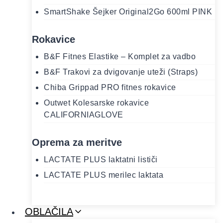
SmartShake Šejker Original2Go 600ml PINK
Rokavice
B&F Fitnes Elastike – Komplet za vadbo
B&F Trakovi za dvigovanje uteži (Straps)
Chiba Grippad PRO fitnes rokavice
Outwet Kolesarske rokavice
CALIFORNIAGLOVE
Oprema za meritve
LACTATE PLUS laktatni lističi
LACTATE PLUS merilec laktata
OBLAČILA