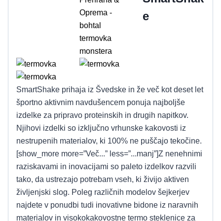
e
SmartShake prihaja iz Švedske in že več kot deset let
športno aktivnim navdušencem ponuja najboljše
izdelke za pripravo proteinskih in drugih napitkov.
Njihovi izdelki so izključno vrhunske kakovosti iz
nestrupenih materialov, ki 100% ne puščajo tekočine.
[show_more more=”Več...” less=”...manj”]Z nenehnimi
raziskavami in inovacijami so paleto izdelkov razvili
tako, da ustrezajo potrebam vseh, ki živijo aktiven
življenjski slog. Poleg različnih modelov šejkerjev
najdete v ponudbi tudi inovativne bidone iz naravnih
materialov in visokokakovostne termo steklenice za