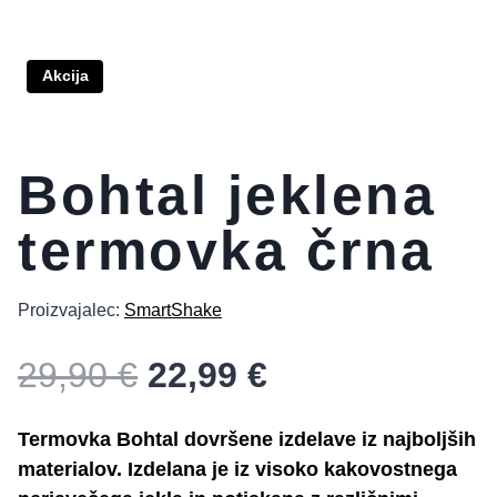
Akcija
Bohtal jeklena
termovka črna
Proizvajalec:
SmartShake
Izvirna
Trenutna
29,90
€
22,99
€
cena
cena
je
je:
Termovka Bohtal dovršene izdelave iz najboljših
bila:
22,99 €.
materialov. Izdelana je iz visoko kakovostnega
29,90 €.