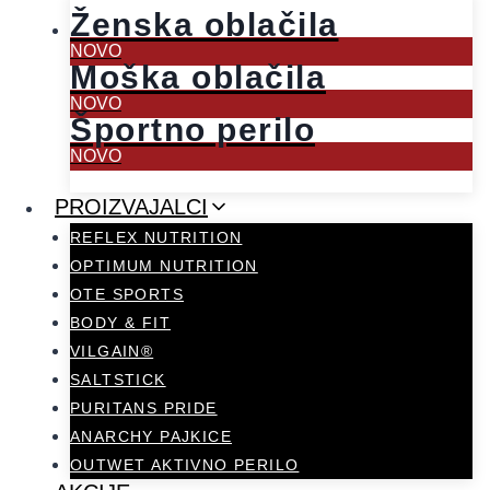
Ženska oblačila
NOVO
Moška oblačila
NOVO
Športno perilo
NOVO
PROIZVAJALCI
REFLEX NUTRITION
OPTIMUM NUTRITION
OTE SPORTS
BODY & FIT
VILGAIN®
SALTSTICK
PURITANS PRIDE
ANARCHY PAJKICE
OUTWET AKTIVNO PERILO