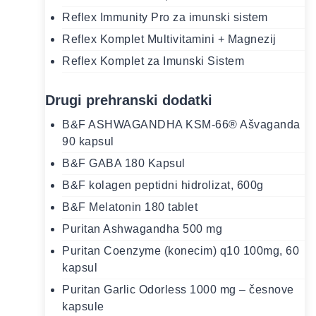
Reflex Immunity Pro za imunski sistem
Reflex Komplet Multivitamini + Magnezij
Reflex Komplet za Imunski Sistem
Drugi prehranski dodatki
B&F ASHWAGANDHA KSM-66® Ašvaganda
90 kapsul
B&F GABA 180 Kapsul
B&F kolagen peptidni hidrolizat, 600g
B&F Melatonin 180 tablet
Puritan Ashwagandha 500 mg
Puritan Coenzyme (konecim) q10 100mg, 60
kapsul
Puritan Garlic Odorless 1000 mg – česnove
kapsule