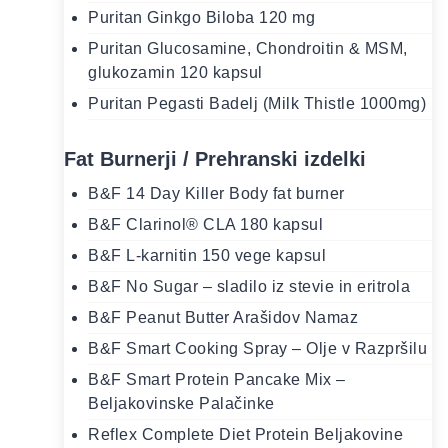
Puritan Ginkgo Biloba 120 mg
Puritan Glucosamine, Chondroitin & MSM,
glukozamin 120 kapsul
Puritan Pegasti Badelj (Milk Thistle 1000mg)
Fat Burnerji / Prehranski izdelki
B&F 14 Day Killer Body fat burner
B&F Clarinol® CLA 180 kapsul
B&F L-karnitin 150 vege kapsul
B&F No Sugar – sladilo iz stevie in eritrola
B&F Peanut Butter Arašidov Namaz
B&F Smart Cooking Spray – Olje v Razpršilu
B&F Smart Protein Pancake Mix –
Beljakovinske Palačinke
Reflex Complete Diet Protein Beljakovine