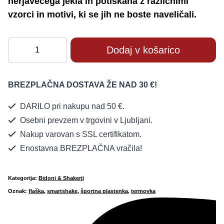
nerjavečega jekla in potiskana z različnimi
vzorci in motivi, ki se jih ne boste naveličali.
Bohtal
Dodaj v košarico
jeklena
termovka
črna
BREZPLAČNA DOSTAVA ŽE NAD 30 €!
količina
DARILO pri nakupu nad 50 €.
Osebni prevzem v trgovini v Ljubljani.
Nakup varovan s SSL certifikatom.
Enostavna BREZPLAČNA vračila!
Kategorija:
Bidoni & Shakerji
Oznak:
flaška
,
smartshake
,
športna plastenka
,
termovka