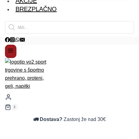
AKCIJE
BREZPLAČNO
Products
search
2
🚛 Dostava?
Zastonj že nad 30€