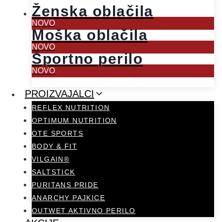
Ženska oblačila
NOVO
Moška oblačila
NOVO
Športno perilo
NOVO
PROIZVAJALCI
REFLEX NUTRITION
OPTIMUM NUTRITION
OTE SPORTS
BODY & FIT
VILGAIN®
SALTSTICK
PURITANS PRIDE
ANARCHY PAJKICE
OUTWET AKTIVNO PERILO