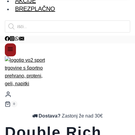
AKCIJE
BREZPLAČNO
Products
search
0
🚛 Dostava?
Zastonj že nad 30€
Double Rich