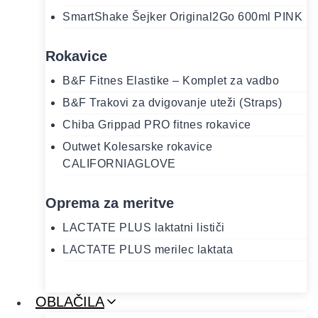
SmartShake Šejker Original2Go 600ml PINK
Rokavice
B&F Fitnes Elastike – Komplet za vadbo
B&F Trakovi za dvigovanje uteži (Straps)
Chiba Grippad PRO fitnes rokavice
Outwet Kolesarske rokavice
CALIFORNIAGLOVE
Oprema za meritve
LACTATE PLUS laktatni lističi
LACTATE PLUS merilec laktata
OBLAČILA