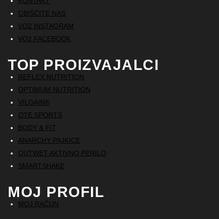
KONTAKT
OBIŠČITE NAS
VO2 INSTAGRAM
VO2 FACEBOOK
TOP PROIZVAJALCI
REFLEX NUTRITION
OPTIMUM NUTRITION
VILGAIN®
OTE SPORTS
BODY & FIT
ANARCHY PAJKICE
OUTWET AKTIVNO PERILO
SMARTSHAKE
MOJ PROFIL
MOJ RAČUN