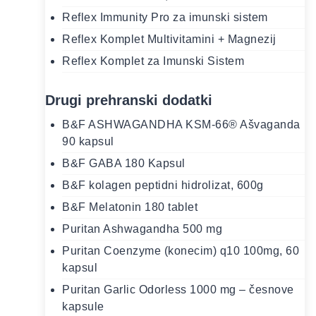
Reflex Immunity Pro za imunski sistem
Reflex Komplet Multivitamini + Magnezij
Reflex Komplet za Imunski Sistem
Drugi prehranski dodatki
B&F ASHWAGANDHA KSM-66® Ašvaganda
90 kapsul
B&F GABA 180 Kapsul
B&F kolagen peptidni hidrolizat, 600g
B&F Melatonin 180 tablet
Puritan Ashwagandha 500 mg
Puritan Coenzyme (konecim) q10 100mg, 60
kapsul
Puritan Garlic Odorless 1000 mg – česnove
kapsule