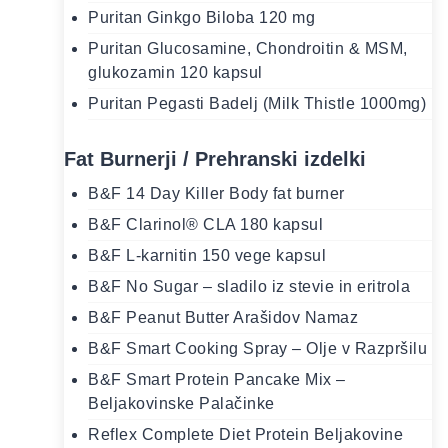
Puritan Ginkgo Biloba 120 mg
Puritan Glucosamine, Chondroitin & MSM,
glukozamin 120 kapsul
Puritan Pegasti Badelj (Milk Thistle 1000mg)
Fat Burnerji / Prehranski izdelki
B&F 14 Day Killer Body fat burner
B&F Clarinol® CLA 180 kapsul
B&F L-karnitin 150 vege kapsul
B&F No Sugar – sladilo iz stevie in eritrola
B&F Peanut Butter Arašidov Namaz
B&F Smart Cooking Spray – Olje v Razpršilu
B&F Smart Protein Pancake Mix –
Beljakovinske Palačinke
Reflex Complete Diet Protein Beljakovine