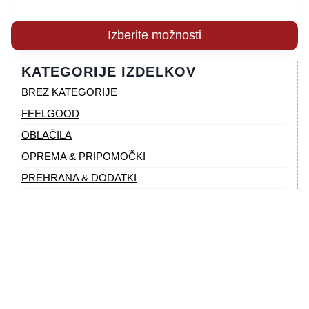
razpon:
od
Izberite možnosti
28,90 €
Ta
do
KATEGORIJE IZDELKOV
izdelek
83,99 €
BREZ KATEGORIJE
ima
več
FEELGOOD
različic.
OBLAČILA
Možnosti
OPREMA & PRIPOMOČKI
lahko
PREHRANA & DODATKI
izberete
na
strani
izdelka