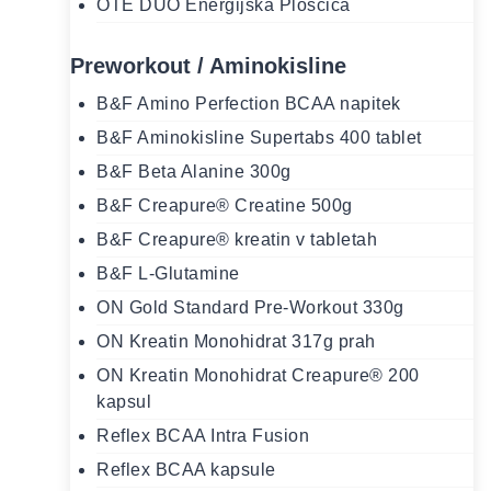
OTE DUO Energijska Ploščica
Preworkout / Aminokisline
B&F Amino Perfection BCAA napitek
B&F Aminokisline Supertabs 400 tablet
B&F Beta Alanine 300g
B&F Creapure® Creatine 500g
B&F Creapure® kreatin v tabletah
B&F L-Glutamine
ON Gold Standard Pre-Workout 330g
ON Kreatin Monohidrat 317g prah
ON Kreatin Monohidrat Creapure® 200
kapsul
Reflex BCAA Intra Fusion
Reflex BCAA kapsule