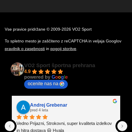
Vse pravice pridržane © 2009-2026 VO2 Sport
To spletno mesto je zaščiteno z reCAPTCHA in veljaja Googlov
pravilnik o zasebnosti
in
pogoji storitve
.
VO2 Sport športna prehrana
4.9
powered by
G
o
o
g
l
e
ocenite nas na
Andrej Grebenar
pred 4 leta
Vedno Prijazni, Strokovni, super kvaliteta izdelkov 
K
in hitra dostava 😃 Hvala
p