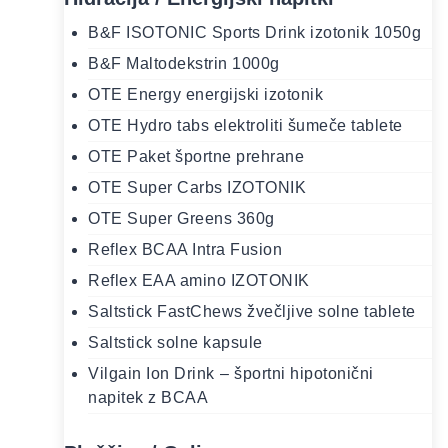
B&F ISOTONIC Sports Drink izotonik 1050g
B&F Maltodekstrin 1000g
OTE Energy energijski izotonik
OTE Hydro tabs elektroliti šumeče tablete
OTE Paket športne prehrane
OTE Super Carbs IZOTONIK
OTE Super Greens 360g
Reflex BCAA Intra Fusion
Reflex EAA amino IZOTONIK
Saltstick FastChews žvečljive solne tablete
Saltstick solne kapsule
Vilgain Ion Drink ⁠–⁠ športni hipotonični
napitek z BCAA