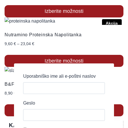
Izberite možnosti
Akcija
Nutramino Proteinska Napolitanka
9,60
€
–
23,04
€
Izberite možnosti
Uporabniško ime ali e-poštni naslov
B&F No Sugar – sladilo iz stevie in eritrola
8,90
€
Geslo
Dodaj v košarico
KATEGORIJE IZDELKOV