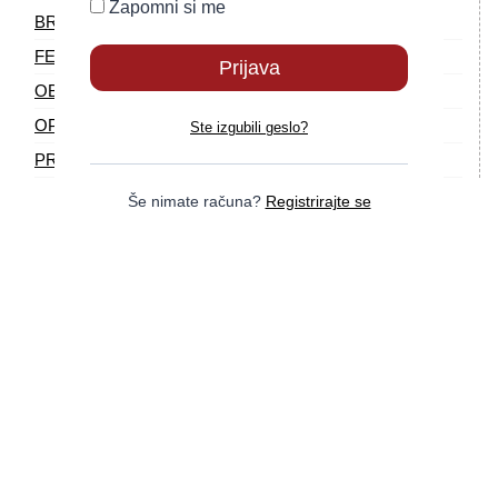
Zapomni si me
BREZ KATEGORIJE
FEELGOOD
OBLAČILA
OPREMA & PRIPOMOČKI
Ste izgubili geslo?
PREHRANA & DODATKI
Še nimate računa?
Registrirajte se