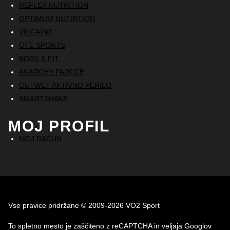
REFLEX NUTRITION
OPTIMUM NUTRITION
VILGAIN®
OTE SPORTS
BODY & FIT
ANARCHY PAJKICE
OUTWET AKTIVNO PERILO
SMARTSHAKE
MOJ PROFIL
MOJ RAČUN
Vse pravice pridržane © 2009-2026 VO2 Sport
To spletno mesto je zaščiteno z reCAPTCHA in veljaja Googlov