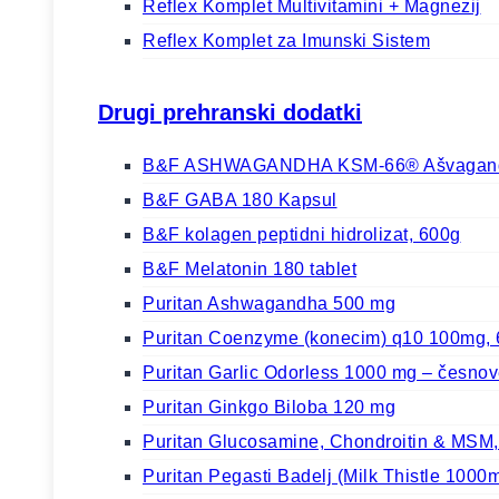
Reflex Komplet Multivitamini + Magnezij
Reflex Komplet za Imunski Sistem
Drugi prehranski dodatki
B&F ASHWAGANDHA KSM-66® Ašvaganda
B&F GABA 180 Kapsul
B&F kolagen peptidni hidrolizat, 600g
B&F Melatonin 180 tablet
Puritan Ashwagandha 500 mg
Puritan Coenzyme (konecim) q10 100mg, 
Puritan Garlic Odorless 1000 mg – česno
Puritan Ginkgo Biloba 120 mg
Puritan Glucosamine, Chondroitin & MSM,
Puritan Pegasti Badelj (Milk Thistle 1000