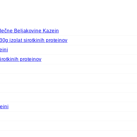
ečne Beljakovine Kazein
 izolat sirotkinih proteinov
eini
rotkinih proteinov
eini