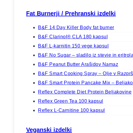
Fat Burnerji / Prehranski izdelki
B&F 14 Day Killer Body fat burner
B&F Clarinol® CLA 180 kapsul
B&F L-karnitin 150 vege kapsul
B&F No Sugar – sladilo iz stevie in eritrol
B&F Peanut Butter Arašidov Namaz
B&F Smart Cooking Spray – Olje v Razprš
B&F Smart Protein Pancake Mix – Beljako
Reflex Complete Diet Protein Beljakovine
Reflex Green Tea 100 kapsul
Reflex L-Carnitine 100 kapsul
Veganski izdelki