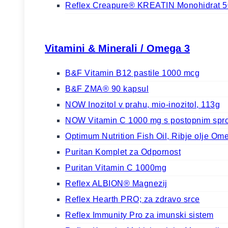
Reflex Creapure® KREATIN Monohidrat 
Vitamini & Minerali / Omega 3
B&F Vitamin B12 pastile 1000 mcg
B&F ZMA® 90 kapsul
NOW Inozitol v prahu, mio-inozitol, 113g
NOW Vitamin C 1000 mg s postopnim spro
Optimum Nutrition Fish Oil, Ribje olje Om
Puritan Komplet za Odpornost
Puritan Vitamin C 1000mg
Reflex ALBION® Magnezij
Reflex Hearth PRO; za zdravo srce
Reflex Immunity Pro za imunski sistem