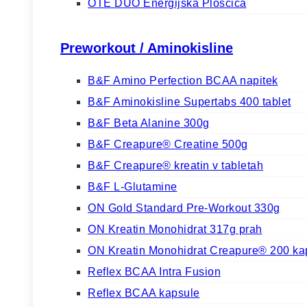
OTE DUO Energijska Ploščica
Preworkout / Aminokisline
B&F Amino Perfection BCAA napitek
B&F Aminokisline Supertabs 400 tablet
B&F Beta Alanine 300g
B&F Creapure® Creatine 500g
B&F Creapure® kreatin v tabletah
B&F L-Glutamine
ON Gold Standard Pre-Workout 330g
ON Kreatin Monohidrat 317g prah
ON Kreatin Monohidrat Creapure® 200 ka
Reflex BCAA Intra Fusion
Reflex BCAA kapsule