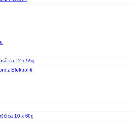
ca
oščica 12 x 55g
i z Elektroliti
oščica 10 x 60g