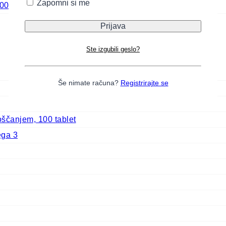
Zapomni si me
500g
Ste izgubili geslo?
Še nimate računa?
Registrirajte se
ščanjem, 100 tablet
ega 3