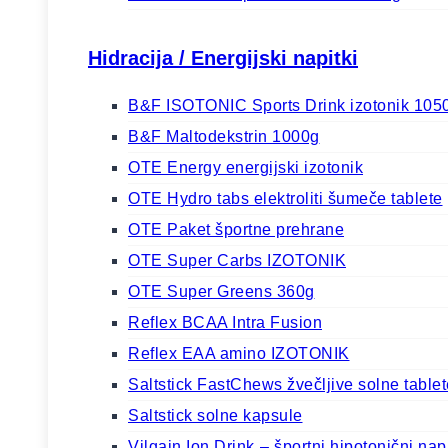
Hidracija / Energijski napitki
B&F ISOTONIC Sports Drink izotonik 105
B&F Maltodekstrin 1000g
OTE Energy energijski izotonik
OTE Hydro tabs elektroliti šumeče tablete
OTE Paket športne prehrane
OTE Super Carbs IZOTONIK
OTE Super Greens 360g
Reflex BCAA Intra Fusion
Reflex EAA amino IZOTONIK
Saltstick FastChews žvečljive solne tablet
Saltstick solne kapsule
Vilgain Ion Drink ⁠–⁠ športni hipotonični n