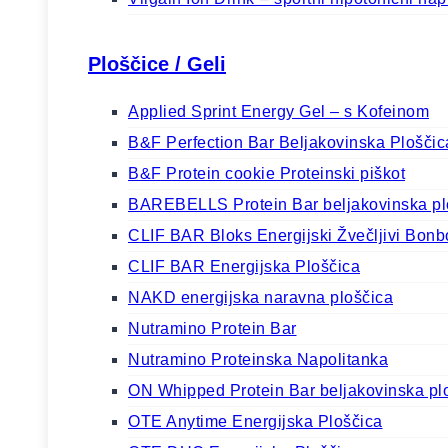
Ploščice / Geli
Applied Sprint Energy Gel – s Kofeinom
B&F Perfection Bar Beljakovinska Plošči
B&F Protein cookie Proteinski piškot
BAREBELLS Protein Bar beljakovinska pl
CLIF BAR Bloks Energijski Žvečljivi Bonbon
CLIF BAR Energijska Ploščica
NAKD energijska naravna ploščica
Nutramino Protein Bar
Nutramino Proteinska Napolitanka
ON Whipped Protein Bar beljakovinska pl
OTE Anytime Energijska Ploščica