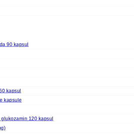
 90 kapsul
60 kapsul
ve kapsule
 glukozamin 120 kapsul
mg)