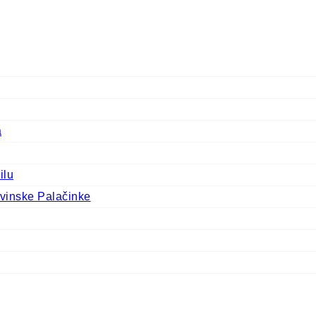
a
ilu
vinske Palačinke