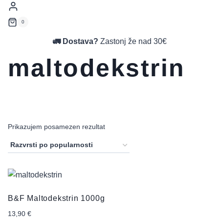
0
🚛 Dostava?
Zastonj že nad 30€
maltodekstrin
Prikazujem posamezen rezultat
B&F Maltodekstrin 1000g
13,90
€