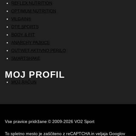
REFLEX NUTRITION
OPTIMUM NUTRITION
VILGAIN®
OTE SPORTS
BODY & FIT
ANARCHY PAJKICE
OUTWET AKTIVNO PERILO
SMARTSHAKE
MOJ PROFIL
MOJ RAČUN
Vse pravice pridržane © 2009-2026 VO2 Sport
To spletno mesto je zaščiteno z reCAPTCHA in veljaja Googlov