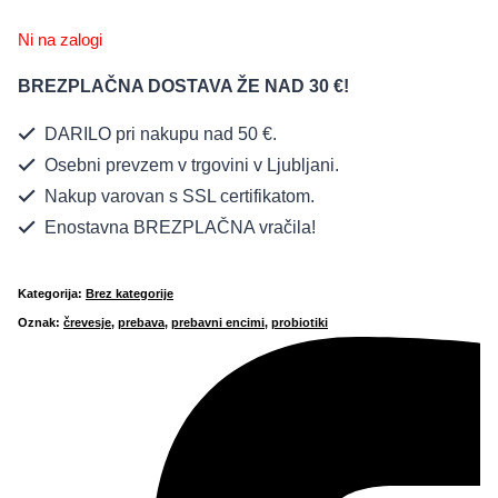
Ni na zalogi
BREZPLAČNA DOSTAVA ŽE NAD 30 €!
DARILO pri nakupu nad 50 €.
Osebni prevzem v trgovini v Ljubljani.
Nakup varovan s SSL certifikatom.
Enostavna BREZPLAČNA vračila!
Kategorija:
Brez kategorije
Oznak:
črevesje
,
prebava
,
prebavni encimi
,
probiotiki