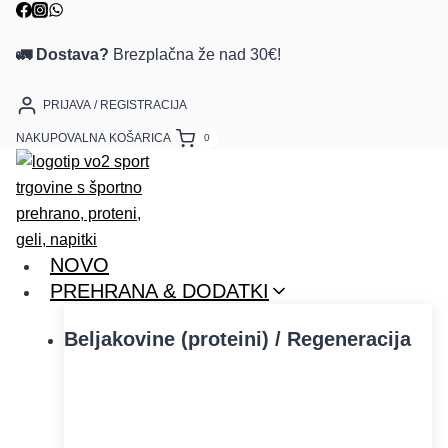
Skip
to
🚛 Dostava?
Brezplačna že nad 30€!
content
PRIJAVA / REGISTRACIJA
NAKUPOVALNA KOŠARICA
0
NOVO
PREHRANA & DODATKI
Beljakovine (proteini) / Regeneracija