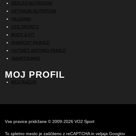
REFLEX NUTRITION
OPTIMUM NUTRITION
VILGAIN®
OTE SPORTS
BODY & FIT
ANARCHY PAJKICE
OUTWET AKTIVNO PERILO
SMARTSHAKE
MOJ PROFIL
MOJ RAČUN
Vse pravice pridržane © 2009-2026 VO2 Sport
To spletno mesto je zaščiteno z reCAPTCHA in veljaja Googlov