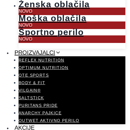
Ženska oblačila
NOVO
Moška oblačila
NOVO
Športno perilo
NOVO
PROIZVAJALCI
REFLEX NUTRITION
OPTIMUM NUTRITION
OTE SPORTS
BODY & FIT
VILGAIN®
SALTSTICK
PURITANS PRIDE
ANARCHY PAJKICE
OUTWET AKTIVNO PERILO
AKCIJE