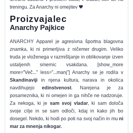
treningu. Za Anarchy ni omejitev 🖤
Proizvajalec
Anarchy Pajkice
ANARCHY Apparel je agresivna športna blagovna
znamka, ki ni primerljiva z ničemer drugim. Veliko
truda je vloženega v razmišljanje in oblikovanje izven
ustaljenih smernic vsakdana. [show_more
more=”Več...” less=”...manj”] Anarchy se je rodila v
Skandinaviji
in njena kultura, narava in okolica
navdihujejo
edinstvenost
. Narejena je za
posameznika, ki ni omejen in ga nihče ne nadzoruje.
Za nekoga, ki je
sam svoj vladar
, ki sam določa
svoje cilje in se sam odloči, kdaj in kako jih bo
dosegel. Nekdo, ki hodi po poti na svoj način in mu
ni
mar za mnenja nikogar.