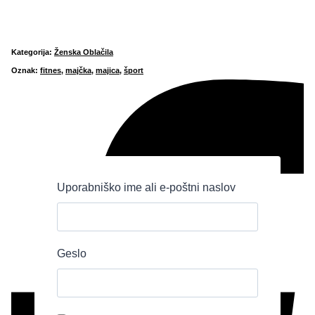
Kategorija:
Ženska Oblačila
Oznak:
fitnes
,
majčka
,
majica
,
šport
Uporabniško ime ali e-poštni naslov
Geslo