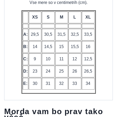
Vse mere so v centimetrih (cm).
XS
S
M
L
XL
A:
29,5
30,5
31,5
32,5
33,5
B:
14
14,5
15
15,5
16
C:
9
10
11
12
12,5
D:
23
24
25
26
26,5
E:
30
31
32
33
34
Morda vam bo prav tako