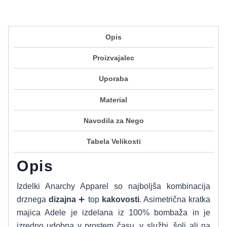
Opis
Proizvajalec
Uporaba
Material
Navodila za Nego
Tabela Velikosti
Opis
Izdelki Anarchy Apparel so najboljša kombinacija
drznega
dizajna
➕ top
kakovosti
. Asimetrična kratka
majica Adele je izdelana iz 100% bombaža in je
izredno udobna v prostem času, v službi, šoli ali na