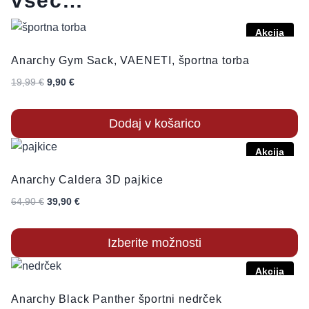
všeč…
Akcija
Anarchy Gym Sack, VAENETI, športna torba
Izvirna
Trenutna
19,99
€
9,90
€
cena
cena
je
je:
Dodaj v košarico
bila:
9,90 €.
Akcija
19,99 €.
Anarchy Caldera 3D pajkice
Izvirna
Trenutna
64,90
€
39,90
€
cena
cena
je
je:
Izberite možnosti
bila:
39,90 €.
Ta
Akcija
64,90 €.
izdelek
Anarchy Black Panther športni nedrček
ima