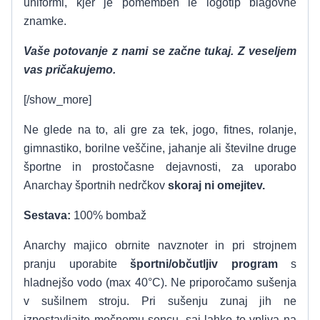
uniformi, kjer je pomemben le logotip blagovne
znamke.
Vaše potovanje z nami se začne tukaj. Z veseljem
vas pričakujemo.
[/show_more]
Ne glede na to, ali gre za tek, jogo, fitnes, rolanje,
gimnastiko, borilne veščine, jahanje ali številne druge
športne in prostočasne dejavnosti, za uporabo
Anarchay športnih nedrčkov
skoraj ni omejitev.
Sestava:
100% bombaž
Anarchy majico obrnite navznoter in pri strojnem
pranju uporabite
športni/občutljiv program
s
hladnejšo vodo (max 40°C). Ne priporočamo sušenja
v sušilnem stroju. Pri sušenju zunaj jih ne
izpostavljajte močnemu soncu, saj lahko to vpliva na