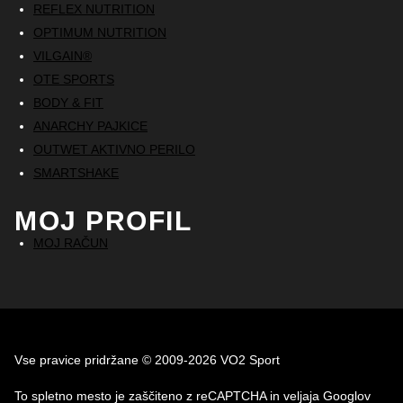
REFLEX NUTRITION
OPTIMUM NUTRITION
VILGAIN®
OTE SPORTS
BODY & FIT
ANARCHY PAJKICE
OUTWET AKTIVNO PERILO
SMARTSHAKE
MOJ PROFIL
MOJ RAČUN
Vse pravice pridržane © 2009-2026 VO2 Sport
To spletno mesto je zaščiteno z reCAPTCHA in veljaja Googlov