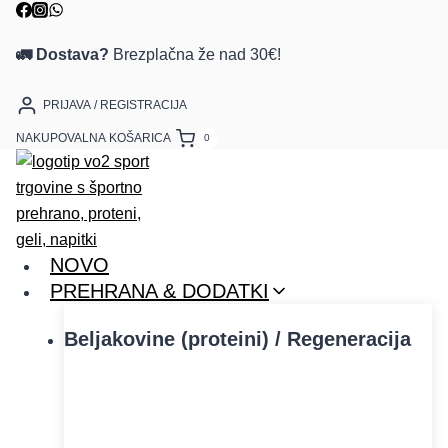
Skip
to
🚛 Dostava?
Brezplačna že nad 30€!
content
PRIJAVA / REGISTRACIJA
NAKUPOVALNA KOŠARICA
0
NOVO
PREHRANA & DODATKI
Beljakovine (proteini) / Regeneracija