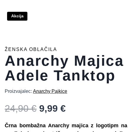
Akcija
ŽENSKA OBLAČILA
Anarchy Majica
Adele Tanktop
Proizvajalec:
Anarchy Pajkice
Izvirna
Trenutna
24,90
€
9,99
€
cena
cena
je
je:
Črna bombažna Anarchy majica z logotipm na
bila:
9,99 €.