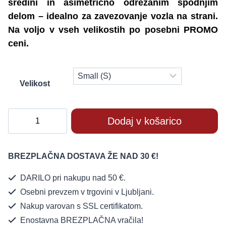
sredini in asimetrično odrezanim spodnjim
24,90 €.
delom – idealno za zavezovanje vozla na strani.
Na voljo v vseh velikostih po posebni PROMO
ceni.
Velikost
Anarchy
Dodaj v košarico
Majica
Adele
Tanktop
BREZPLAČNA DOSTAVA ŽE NAD 30 €!
količina
DARILO pri nakupu nad 50 €.
Osebni prevzem v trgovini v Ljubljani.
Nakup varovan s SSL certifikatom.
Enostavna BREZPLAČNA vračila!