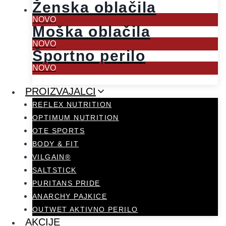
Ženska oblačila
NOVO
Moška oblačila
NOVO
Športno perilo
NOVO
PROIZVAJALCI
REFLEX NUTRITION
OPTIMUM NUTRITION
OTE SPORTS
BODY & FIT
VILGAIN®
SALTSTICK
PURITANS PRIDE
ANARCHY PAJKICE
OUTWET AKTIVNO PERILO
AKCIJE