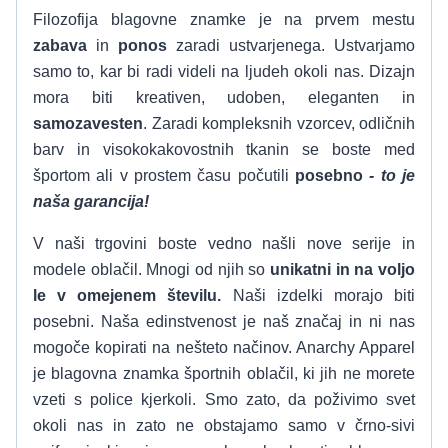
Filozofija blagovne znamke je na prvem mestu
zabava
in
ponos
zaradi ustvarjenega. Ustvarjamo
samo to, kar bi radi videli na ljudeh okoli nas. Dizajn
mora biti kreativen, udoben, eleganten in
samozavesten
. Zaradi kompleksnih vzorcev, odličnih
barv in visokokakovostnih tkanin se boste med
športom ali v prostem času počutili
posebno
- to je
naša garancija!
V naši trgovini boste vedno našli nove serije in
modele oblačil. Mnogi od njih so
unikatni in na voljo
le v omejenem številu.
Naši izdelki morajo biti
posebni. Naša edinstvenost je naš značaj in ni nas
mogoče kopirati na nešteto načinov. Anarchy Apparel
je blagovna znamka športnih oblačil, ki jih ne morete
vzeti s police kjerkoli. Smo zato, da poživimo svet
okoli nas in zato ne obstajamo samo v črno-sivi