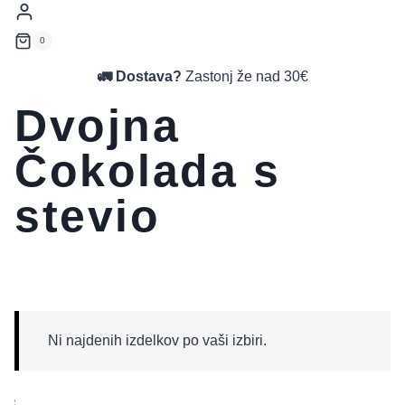
0
🚛 Dostava?
Zastonj že nad 30€
Dvojna
Čokolada s
stevio
Ni najdenih izdelkov po vaši izbiri.