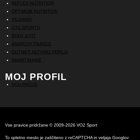
REFLEX NUTRITION
OPTIMUM NUTRITION
VILGAIN®
OTE SPORTS
BODY & FIT
ANARCHY PAJKICE
OUTWET AKTIVNO PERILO
SMARTSHAKE
MOJ PROFIL
MOJ RAČUN
Vse pravice pridržane © 2009-2026 VO2 Sport
To spletno mesto je zaščiteno z reCAPTCHA in veljaja Googlov