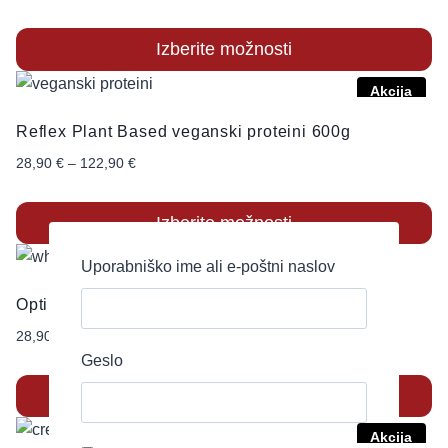
Izberite možnosti
Akcija
Reflex Plant Based veganski proteini 600g
28,90
€
–
122,90
€
Izberite možnosti
Uporabniško ime ali e-poštni naslov
Optimum Gold Standard 100% WHEY proteini
28,90
€
–
83,99
€
Geslo
Izberite možnosti
Akcija