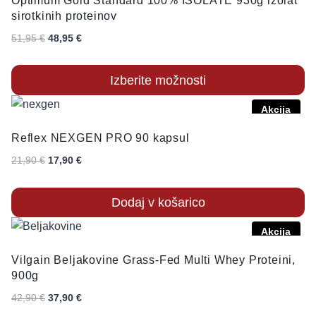
Optimum Gold Standard 100% ISOLATE 930g izolat
sirotkinih proteinov
51,95
€
48,95
€
Izberite možnosti
Akcija
Reflex NEXGEN PRO 90 kapsul
21,90
€
17,90
€
Dodaj v košarico
Akcija
Vilgain Beljakovine Grass-Fed Multi Whey Proteini,
900g
42,90
€
37,90
€