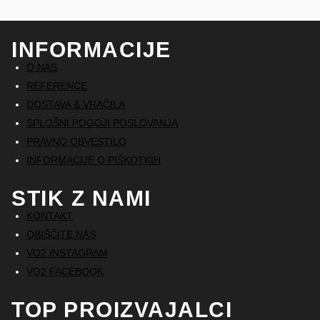
INFORMACIJE
O NAS
REFERENCE
DOSTAVA & VRAČILA
SPLOŠNI POGOJI POSLOVANJA
PRAVNO OBVESTILO
INFORMACIJE O PIŠKOTKIH
STIK Z NAMI
KONTAKT
OBIŠČITE NAS
VO2 INSTAGRAM
VO2 FACEBOOK
TOP PROIZVAJALCI