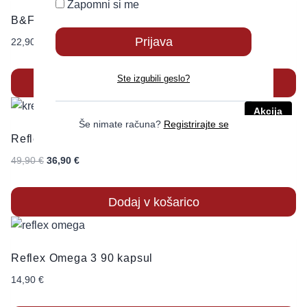
Zapomni si me
B&F Creapure® Creatine 500g
22,90
€
–
36,90
€
Ste izgubili geslo?
Izberite možnosti
Akcija
Še nimate računa?
Registrirajte se
Reflex Creapure® KREATIN Monohidrat 500g
49,90
€
36,90
€
Dodaj v košarico
Reflex Omega 3 90 kapsul
14,90
€