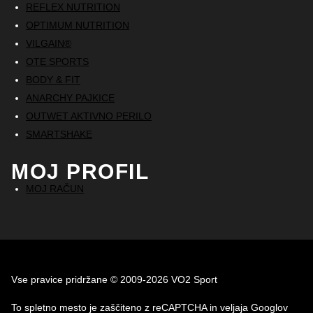
REFLEX NUTRITION
OPTIMUM NUTRITION
VILGAIN®
OTE SPORTS
BODY & FIT
ANARCHY PAJKICE
OUTWET AKTIVNO PERILO
SMARTSHAKE
MOJ PROFIL
MOJ RAČUN
Vse pravice pridržane © 2009-2026 VO2 Sport
To spletno mesto je zaščiteno z reCAPTCHA in veljaja Googlov