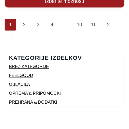
Izberite možnosti
1
2
3
4
…
10
11
12
→
KATEGORIJE IZDELKOV
BREZ KATEGORIJE
FEELGOOD
OBLAČILA
OPREMA & PRIPOMOČKI
PREHRANA & DODATKI