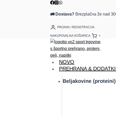
Skip
to
🚛 Dostava?
Brezplačna že nad 30
content
PRIJAVA / REGISTRACIJA
NAKUPOVALNA KOŠARICA
0
NOVO
PREHRANA & DODATKI
Beljakovine (proteini