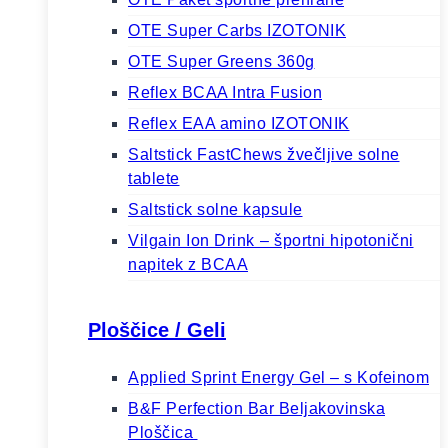
OTE Super Carbs IZOTONIK
OTE Super Greens 360g
Reflex BCAA Intra Fusion
Reflex EAA amino IZOTONIK
Saltstick FastChews žvečljive solne
tablete
Saltstick solne kapsule
Vilgain Ion Drink ⁠–⁠ športni hipotonični
napitek z BCAA
Ploščice / Geli
Applied Sprint Energy Gel – s Kofeinom
B&F Perfection Bar Beljakovinska
Ploščica