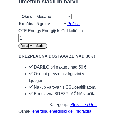
umetnih sladil in barvil.
Okus
Količina
Počisti
OTE Energy Energijski Gel količina
Dodaj v košarico
BREZPLAČNA DOSTAVA ŽE NAD 30 €!
DARILO pri nakupu nad 50 €.
Osebni prevzem v trgovini v
Ljubljani.
Nakup varovan s SSL certifikatom.
Enostavna BREZPLAČNA vračila!
Kategorija:
Ploščice / Geli
Oznak:
energija
,
energijski gel
,
hidracija
,