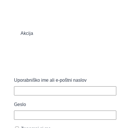
Akcija
Ploščice / Geli
OTE
Uporabniško ime ali e-poštni naslov
Energy
Energijski
Geslo
Gel