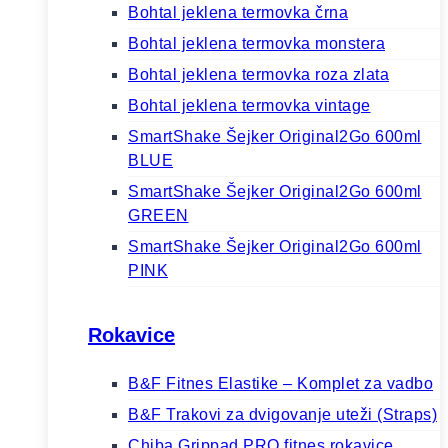
Bohtal jeklena termovka črna
Bohtal jeklena termovka monstera
Bohtal jeklena termovka roza zlata
Bohtal jeklena termovka vintage
SmartShake Šejker Original2Go 600ml
BLUE
SmartShake Šejker Original2Go 600ml
GREEN
SmartShake Šejker Original2Go 600ml
PINK
Rokavice
B&F Fitnes Elastike – Komplet za vadbo
B&F Trakovi za dvigovanje uteži (Straps)
Chiba Grippad PRO fitnes rokavice