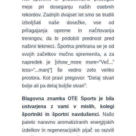
meje pri doseganju naših osebnih
rekordov. Zadnjih dvajset let smo se trudili
izboljšati naše dosežke, vse od
prilagajanja opreme in načrtovanja
treningov, da bi pridobili prednost pred
našimi tekmeci. Športna prehrana se je od
svojih začetkov močno spremenila, a za
napredek je [show_more more=”Več...”
less=”...manj”] še vedno zelo veliko
prostora. Kot pravi pregovor: “Delaj stvari
bolje ali pa delaj boljše stvari”.
Blagovna znamka OTE Sports je bila
ustvarjena z vami v mislih, kolegi
športniki in športni navdušenci.
Našo
paleto naravno aromatiziranih energijskih
izdelkov in regeneracijskih pijač so razvili