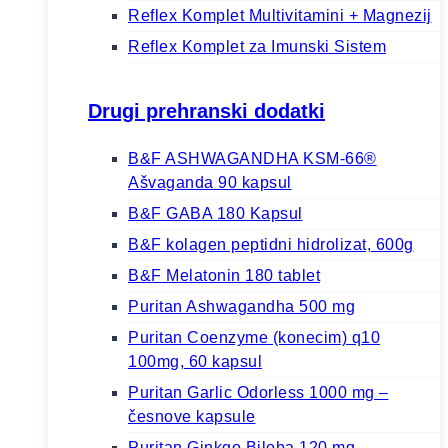
Reflex Komplet Multivitamini + Magnezij
Reflex Komplet za Imunski Sistem
Drugi prehranski dodatki
B&F ASHWAGANDHA KSM-66®
Ašvaganda 90 kapsul
B&F GABA 180 Kapsul
B&F kolagen peptidni hidrolizat, 600g
B&F Melatonin 180 tablet
Puritan Ashwagandha 500 mg
Puritan Coenzyme (konecim) q10
100mg, 60 kapsul
Puritan Garlic Odorless 1000 mg –
česnove kapsule
Puritan Ginkgo Biloba 120 mg