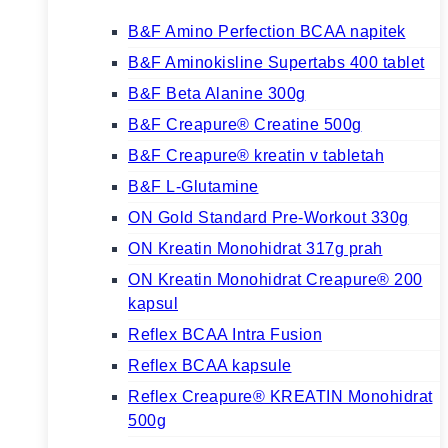
B&F Amino Perfection BCAA napitek
B&F Aminokisline Supertabs 400 tablet
B&F Beta Alanine 300g
B&F Creapure® Creatine 500g
B&F Creapure® kreatin v tabletah
B&F L-Glutamine
ON Gold Standard Pre-Workout 330g
ON Kreatin Monohidrat 317g prah
ON Kreatin Monohidrat Creapure® 200
kapsul
Reflex BCAA Intra Fusion
Reflex BCAA kapsule
Reflex Creapure® KREATIN Monohidrat
500g