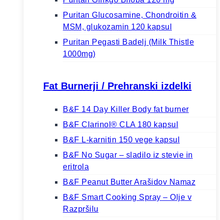
Puritan Glucosamine, Chondroitin &
MSM, glukozamin 120 kapsul
Puritan Pegasti Badelj (Milk Thistle
1000mg)
Fat Burnerji / Prehranski izdelki
B&F 14 Day Killer Body fat burner
B&F Clarinol® CLA 180 kapsul
B&F L-karnitin 150 vege kapsul
B&F No Sugar – sladilo iz stevie in
eritrola
B&F Peanut Butter Arašidov Namaz
B&F Smart Cooking Spray – Olje v
Razpršilu