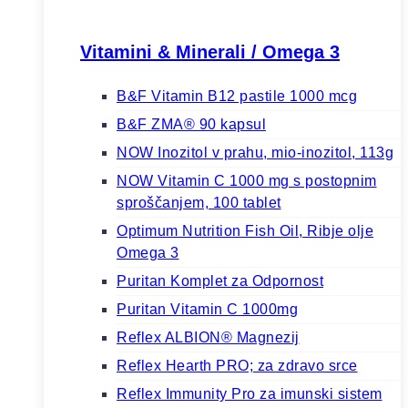
Vitamini & Minerali / Omega 3
B&F Vitamin B12 pastile 1000 mcg
B&F ZMA® 90 kapsul
NOW Inozitol v prahu, mio-inozitol, 113g
NOW Vitamin C 1000 mg s postopnim
sproščanjem, 100 tablet
Optimum Nutrition Fish Oil, Ribje olje
Omega 3
Puritan Komplet za Odpornost
Puritan Vitamin C 1000mg
Reflex ALBION® Magnezij
Reflex Hearth PRO; za zdravo srce
Reflex Immunity Pro za imunski sistem