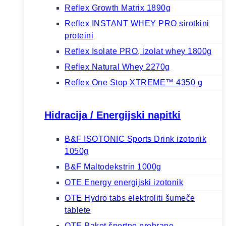
Reflex Growth Matrix 1890g
Reflex INSTANT WHEY PRO sirotkini
proteini
Reflex Isolate PRO, izolat whey 1800g
Reflex Natural Whey 2270g
Reflex One Stop XTREME™ 4350 g
Hidracija / Energijski napitki
B&F ISOTONIC Sports Drink izotonik
1050g
B&F Maltodekstrin 1000g
OTE Energy energijski izotonik
OTE Hydro tabs elektroliti šumeče
tablete
OTE Paket športne prehrane