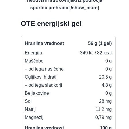
neodvisni strokovnjaki iz področja
športne prehrane [/show_more]
OTE energijski gel
Hranilna vrednost
56 g (1 gel)
Energija
349 kJ / 82 kcal
Maščobe
0 g
– od tega nasičene
0 g
Ogljikovi hidrati
20,5 g
– od tega sladkorji
4,8 g
Beljakovine
0 g
Sol
28 mg
Natrij
11,2 mg
Magnezij
0,79 mg
Hranilna vrednost
100 g