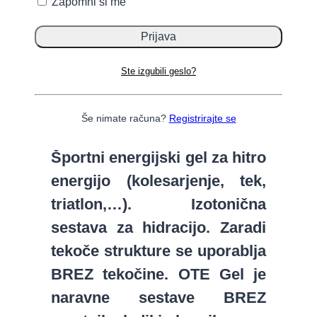
Zapomni si me
Proizvajalec:
OTE Sports
9,95
€
–
33,83
€
Cenovni
Ste izgubili geslo?
razpon: od 9,95 € do
33,83 €
Še nimate računa?
Registrirajte se
Športni energijski gel za hitro
energijo (kolesarjenje, tek,
triatlon,…). Izotonična
sestava za hidracijo. Zaradi
tekoče strukture se uporablja
BREZ tekočine. OTE Gel je
naravne sestave BREZ