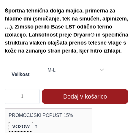
Športna tehnična dolga majica, primerna za
hladne dni (smučanje, tek na smučeh, alpinizem,
…). Zimsko perilo Base LST odlično termo
izolacijo. Lahkotnost preje Dryarn
®
in specifična
struktura vlaken olajšata prenos telesne vlage s
kože na zunanjo stran perila, kjer hitro izhlapi.
Velikost
Outwet
Dodaj v košarico
aktivno
zimsko
PROMOCIJSKI POPUST 15%
perilo
BASE-
VO2OW
LST