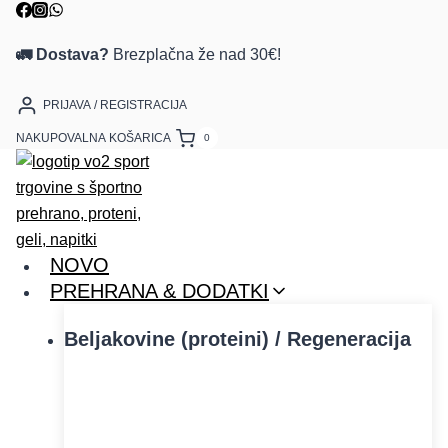
Skip
to
🚛 Dostava?
Brezplačna že nad 30€!
content
PRIJAVA / REGISTRACIJA
NAKUPOVALNA KOŠARICA
0
NOVO
PREHRANA & DODATKI
Beljakovine (proteini) / Regeneracija