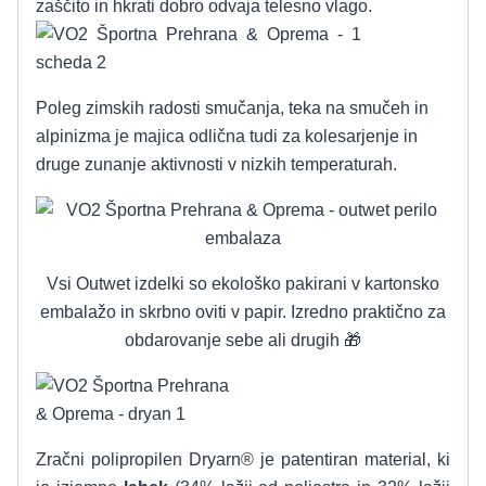
zaščito in hkrati dobro odvaja telesno vlago.
Poleg zimskih radosti smučanja, teka na smučeh in
alpinizma je majica odlična tudi za kolesarjenje in
druge zunanje aktivnosti v nizkih temperaturah.
Vsi Outwet izdelki so ekološko pakirani v kartonsko
embalažo in skrbno oviti v papir. Izredno praktično za
obdarovanje sebe ali drugih 🎁
Zračni polipropilen Dryarn® je patentiran material, ki