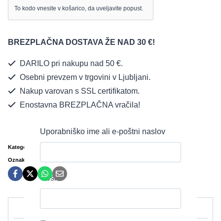
To kodo vnesite v košarico, da uveljavite popust.
količina
BREZPLAČNA DOSTAVA ŽE NAD 30 €!
DARILO pri nakupu nad 50 €.
Osebni prevzem v trgovini v Ljubljani.
Nakup varovan s SSL certifikatom.
Enostavna BREZPLAČNA vračila!
Uporabniško ime ali e-poštni naslov
Kategorija:
Športno Perilo
Oznak:
aktivno perilo
,
športna majica
,
švic majica
,
tehnično perilo
Geslo
Opis