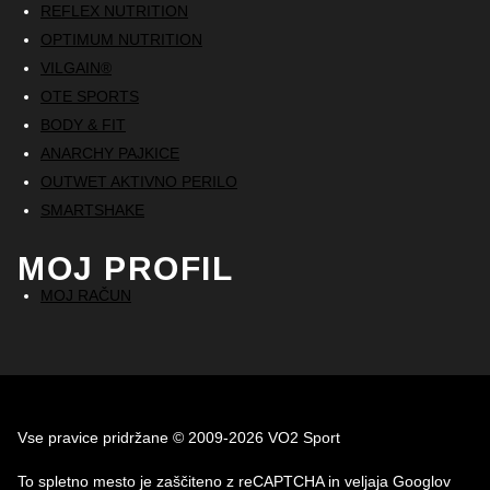
REFLEX NUTRITION
OPTIMUM NUTRITION
VILGAIN®
OTE SPORTS
BODY & FIT
ANARCHY PAJKICE
OUTWET AKTIVNO PERILO
SMARTSHAKE
MOJ PROFIL
MOJ RAČUN
Vse pravice pridržane © 2009-2026 VO2 Sport
To spletno mesto je zaščiteno z reCAPTCHA in veljaja Googlov