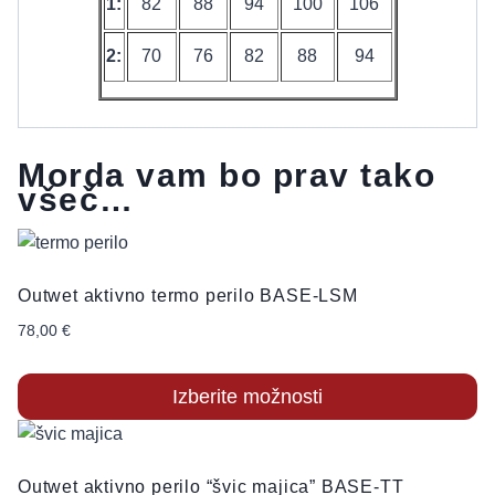
1:
82
88
94
100
106
2:
70
76
82
88
94
Morda vam bo prav tako
všeč…
Outwet aktivno termo perilo BASE-LSM
78,00
€
Izberite možnosti
Ta
izdelek
Outwet aktivno perilo “švic majica” BASE-TT
ima