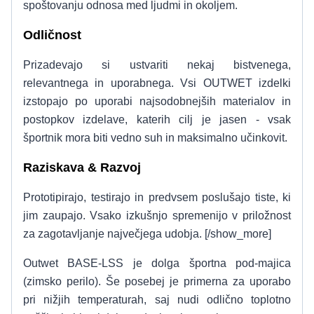
spoštovanju odnosa med ljudmi in okoljem.
Odličnost
Prizadevajo si ustvariti nekaj bistvenega,
relevantnega in uporabnega. Vsi OUTWET izdelki
izstopajo po uporabi najsodobnejših materialov in
postopkov izdelave, katerih cilj je jasen - vsak
športnik mora biti vedno suh in maksimalno učinkovit.
Raziskava & Razvoj
Prototipirajo, testirajo in predvsem poslušajo tiste, ki
jim zaupajo. Vsako izkušnjo spremenijo v priložnost
za zagotavljanje največjega udobja. [/show_more]
Outwet BASE-LSS je dolga športna pod-majica
(zimsko perilo). Še posebej je primerna za uporabo
pri nižjih temperaturah, saj nudi odlično toplotno