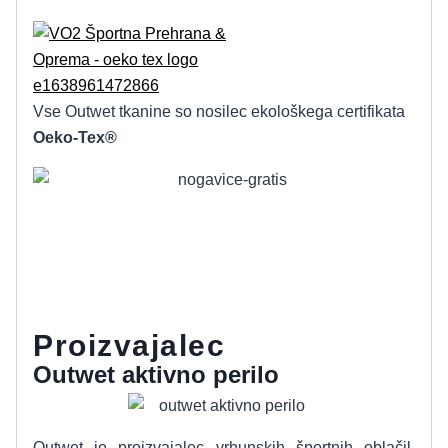
Vse Outwet tkanine so nosilec ekološkega certifikata
Oeko-Tex®
Proizvajalec
Outwet aktivno perilo
Outwet je proizvajalec vrhunskih športnih oblačil.