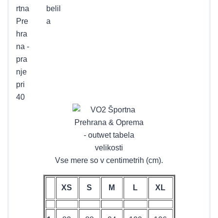
Vse mere so v centimetrih (cm).
XS
S
M
L
XL