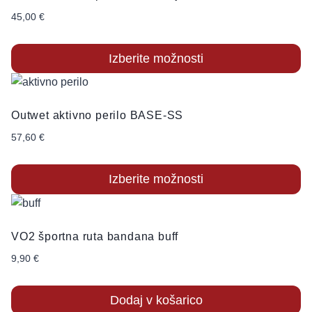
več
45,00
€
različic.
Možnosti
Izberite možnosti
lahko
Ta
izberete
izdelek
na
Outwet aktivno perilo BASE-SS
ima
strani
več
57,60
€
izdelka
različic.
Možnosti
Izberite možnosti
lahko
Ta
izberete
izdelek
na
VO2 športna ruta bandana buff
ima
strani
več
9,90
€
izdelka
različic.
Možnosti
Dodaj v košarico
lahko