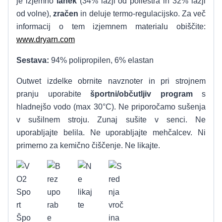
je izjemno
lahek
(34% lažji od poliestra in 32% lažji
od volne),
zračen
in deluje termo-regulacijsko. Za več
informacij o tem izjemnem materialu obiščite:
www.dryarn.com
Sestava:
94% polipropilen, 6% elastan
Outwet izdelke obrnite navznoter in pri strojnem
pranju uporabite
športni/občutljiv program
s
hladnejšo vodo (max 30°C). Ne priporočamo sušenja
v sušilnem stroju. Zunaj sušite v senci. Ne
uporabljajte belila. Ne uporabljajte mehčalcev. Ni
primerno za kemično čiščenje. Ne likajte.