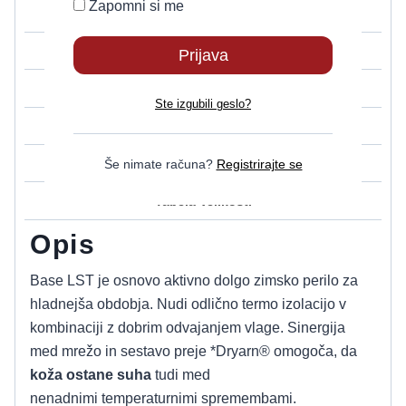
Zapomni si me
Proizvajalec
Uporaba
Pakiranje
Ste izgubili geslo?
Material
Navodila za Nego
Še nimate računa?
Registrirajte se
Tabela Velikosti
Opis
Base LST je osnovo aktivno dolgo zimsko perilo za
hladnejša obdobja. Nudi odlično termo izolacijo v
kombinaciji z dobrim odvajanjem vlage.
Sinergija
med mrežo in sestavo preje *Dryarn® omogoča, da
koža ostane suha
tudi med
nenadnimi
temperaturnimi
spremembami.