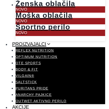
Ženska oblačila
NOVO
Moška oblačila
NOVO
Športno perilo
NOVO
PROIZVAJALCI
REFLEX NUTRITION
OPTIMUM NUTRITION
OTE SPORTS
BODY & FIT
VILGAIN®
SALTSTICK
PURITANS PRIDE
ANARCHY PAJKICE
OUTWET AKTIVNO PERILO
AKCIJE