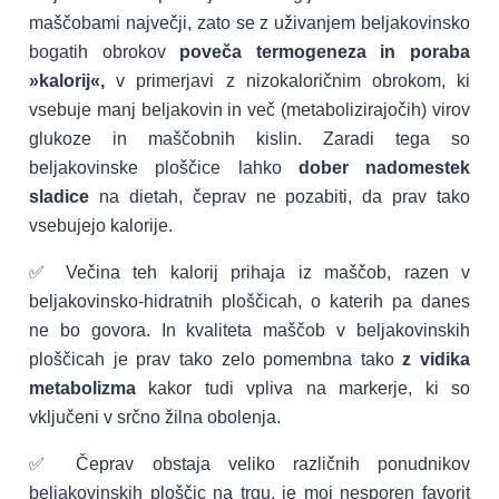
maščobami največji, zato se z uživanjem beljakovinsko
bogatih obrokov
poveča termogeneza in poraba
»kalorij«,
v primerjavi z nizokaloričnim obrokom, ki
vsebuje manj beljakovin in več (metabolizirajočih) virov
glukoze in maščobnih kislin. Zaradi tega so
beljakovinske ploščice lahko
dober nadomestek
sladice
na dietah, čeprav ne pozabiti, da prav tako
vsebujejo kalorije.
✅ Večina teh kalorij prihaja iz maščob, razen v
beljakovinsko-hidratnih ploščicah, o katerih pa danes
ne bo govora. In kvaliteta maščob v beljakovinskih
ploščicah je prav tako zelo pomembna tako
z vidika
metabolizma
kakor tudi vpliva na markerje, ki so
vključeni v srčno žilna obolenja.
✅ Čeprav obstaja veliko različnih ponudnikov
beljakovinskih ploščic na trgu, je moj nesporen favorit