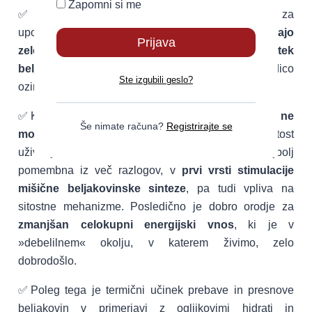
Zapomni si me
✅Ker pa so beljakovinske ploščice praktične za
uporabo, priročne in tudi okusne,
lahko predstavljajo
zelo kakovosten in ne preveč kaloričen dodatek
beljakovin
k obroku, vmesni obrok ali tudi sladico
Ste izgubili geslo?
oziroma nadomestek sladice.
✅Ker so beljakovine
edino makrohranilo, ki ga ne
Še nimate računa?
Registrirajte se
moremo skladiščiti,
je frekvenca oziroma pogostost
uživanja med vsemi tremi makrohranili najbolj
pomembna iz več razlogov, v
prvi vrsti stimulacije
mišične beljakovinske sinteze
, pa tudi vpliva na
sitostne mehanizme. Posledično je dobro orodje za
zmanjšan celokupni energijski vnos
, ki je v
»debelilnem« okolju, v katerem živimo, zelo
dobrodošlo.
✅Poleg tega je termični učinek prebave in presnove
beljakovin v primerjavi z ogljikovimi hidrati in