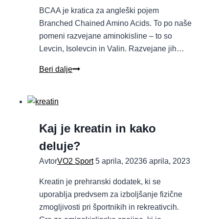
BCAA je kratica za angleški pojem
Branched Chained Amino Acids. To po naše
pomeni razvejane aminokisline – to so
Levcin, Isolevcin in Valin. Razvejane jih…
Beri dalje
Kaj je kreatin in kako
deluje?
Avtor
VO2 Sport
5 aprila, 2023
6 aprila, 2023
Kreatin je prehranski dodatek, ki se
uporablja predvsem za izboljšanje fizične
zmogljivosti pri športnikih in rekreativcih.