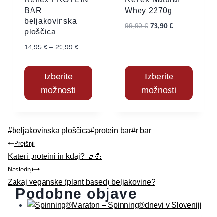
BAR
Whey 2270g
beljakovinska
99,90
€
73,90
€
ploščica
14,95
€
–
29,99
€
Izberite
Izberite
možnosti
možnosti
#
beljakovinska ploščica
#
protein bar
#
r bar
Prejšnji
Kateri proteini in kdaj? 🥤💪
Naslednji
Zakaj veganske (plant based) beljakovine?
Podobne objave