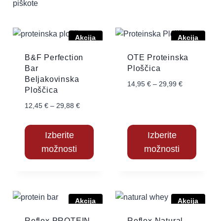
piškote
Akcija
Akcija
B&F Perfection
OTE Proteinska
Bar
Ploščica
Beljakovinska
14,95
€
–
29,99
€
Ploščica
12,45
€
–
29,88
€
Izberite
Izberite
možnosti
možnosti
Akcija
Akcija
Reflex PROTEIN
Reflex Natural