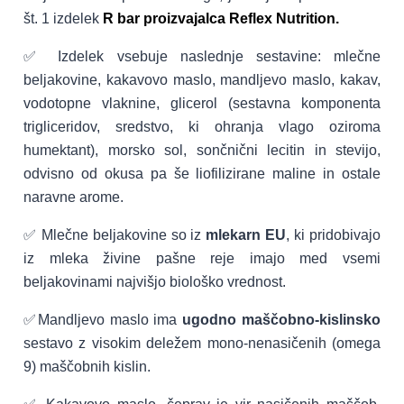
št. 1 izdelek
R bar proizvajalca Reflex Nutrition.
✅ Izdelek vsebuje naslednje sestavine: mlečne
beljakovine, kakavovo maslo, mandljevo maslo, kakav,
vodotopne vlaknine, glicerol (sestavna komponenta
trigliceridov, sredstvo, ki ohranja vlago oziroma
humektant), morsko sol, sončnični lecitin in stevijo,
odvisno od okusa pa še liofilizirane maline in ostale
naravne arome.
✅ Mlečne beljakovine so iz
mlekarn EU
, ki pridobivajo
iz mleka živine pašne reje imajo med vsemi
beljakovinami najvišjo biološko vrednost.
✅Mandljevo maslo ima
ugodno maščobno-kislinsko
sestavo z visokim deležem mono-nenasičenih (omega
9) maščobnih kislin.