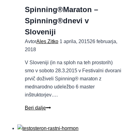
Spinning®Maraton –
Spinning®dnevi v
Sloveniji
Avtor
Ales Zitko
1 aprila, 2015
26 februarja,
2018
V Sloveniji (in na sploh na teh prostorih)
smo v soboto 28.3.2015 v Festivalni dvorani
prvič doživeli Spinning® maraton z
mednarodno udeležbo 6 master
inštruktorjev….
Beri dalje