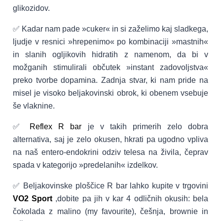
glikozidov.
✅ Kadar nam pade »cuker« in si zaželimo kaj sladkega,
ljudje v resnici »hrepenimo« po kombinaciji »mastnih«
in slanih ogljikovih hidratih z namenom, da bi v
možganih stimulirali občutek »instant zadovoljstva«
preko tvorbe dopamina. Zadnja stvar, ki nam pride na
misel je visoko beljakovinski obrok, ki obenem vsebuje
še vlaknine.
✅
Reflex R bar
je v takih primerih zelo dobra
alternativa, saj je zelo okusen, hkrati pa ugodno vpliva
na naš entero-endokrini odziv telesa na živila, čeprav
spada v kategorijo »predelanih« izdelkov.
✅ Beljakovinske ploščice R bar lahko kupite v trgovini
VO2 Sport
,dobite pa jih v kar 4 odličnih okusih: bela
čokolada z malino (my favourite), češnja, brownie in