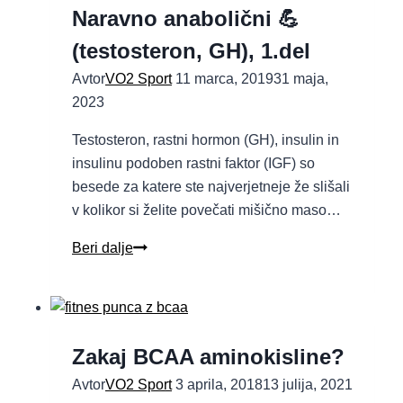
Naravno anabolični 💪
(testosteron, GH), 1.del
Avtor
VO2 Sport
11 marca, 2019
31 maja,
2023
Testosteron, rastni hormon (GH), insulin in
insulinu podoben rastni faktor (IGF) so
besede za katere ste najverjetneje že slišali
v kolikor si želite povečati mišično maso…
Beri dalje
Zakaj BCAA aminokisline?
Avtor
VO2 Sport
3 aprila, 2018
13 julija, 2021