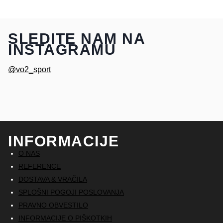
SLEDITE NAM NA
INSTAGRAMU
@vo2_sport
INFORMACIJE
O NAS
REFERENCE
DOSTAVA & VRAČILA
SPLOŠNI POGOJI POSLOVANJA
PRAVNO OBVESTILO
INFORMACIJE O PIŠKOTKIH