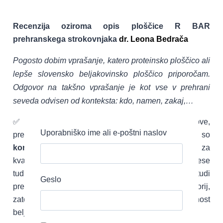
Recenzija oziroma opis ploščice R BAR
prehranskega strokovnjaka
dr. Leona Bedrača
Pogosto dobim vprašanje, katero proteinsko ploščico ali
lepše slovensko beljakovinsko ploščico priporočam.
Odgovor na takšno vprašanje je kot vse v prehrani
seveda odvisen od konteksta: kdo, namen, zakaj,…
✅ Beljakovinske ploščice, kot že ime samo pove,
Uporabniško ime ali e-poštni naslov
predstavljajo obliko prehranskih dodatkov, v katerih so
koncentrirano makrohranilo beljakovine
, če gre za
kvaliteten produkt, pa takšna ploščica s sabo prinese
tudi nezanemarljive količine mikrohranil in tudi
Geslo
prehranskih vlaknin. Pa seveda tudi kar nekaj kalorij,
zato oznaka brez sladkorja, ali visoka vsebnost
beljakovin, brez glutena ali brez soje ne pove veliko.