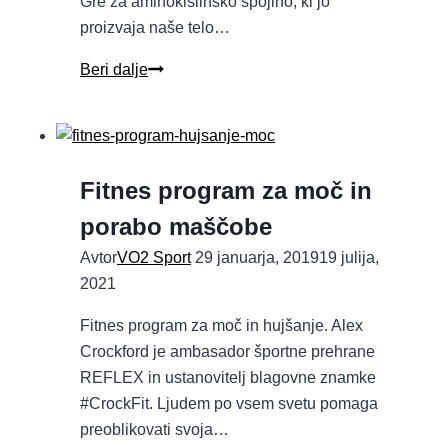
Gre za aminokislinsko spojino, ki jo
proizvaja naše telo…
Beri dalje
Fitnes program za moč in
porabo maščobe
Avtor
VO2 Sport
29 januarja, 2019
19 julija,
2021
Fitnes program za moč in hujšanje. Alex
Crockford je ambasador športne prehrane
REFLEX in ustanovitelj blagovne znamke
#CrockFit. Ljudem po vsem svetu pomaga
preoblikovati svoja…