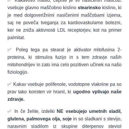
✅ Kakavovo maslo, čeprav je vir nasičenih maščob,
vsebuje glavno maščobno kislino
stearinsko
kislino, ki
je med dolgoverižnimi nasičenimi maščobami izjema,
saj ne poveča tveganja za kardiovaskularne bolezni,
ker ne zniža aktivnosti LDL receptorjev, kot na primer
palmitat.
✅ Poleg tega pa stearat je aktivator mitofusina 2-
proteina, ki stimulira fuzijo in s tem zdravje naših
mitohondrijev in zato ima celo pozitiven učinek na našo
fiziologijo.
✅ Kakav vsebuje polifenole, vodotopne vlaknine pa so
prav tako koristen vir hranil, ki
ugodno vplivajo naše
zdravje.
✅ In če želite, izdelki
NE vsebujejo umetnih sladil,
glutena, palmovega olja, soje
in so sladkani s stevijo,
naravnim sladilom iz skupine diterpenov steviol